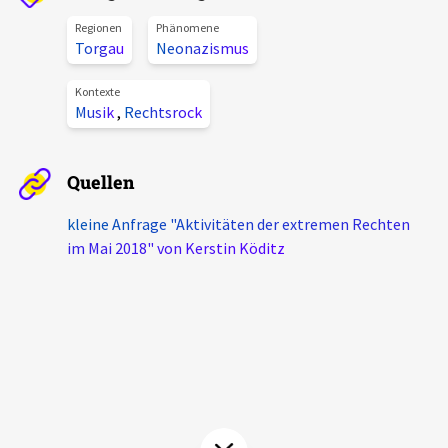
Aktuelles
Regionen
Phänomene
Torgau
Neonazismus
Alle Beiträge
Über uns
Kontexte
Musik
,
Rechtsrock
Veranstaltungen
Projektbeschreibung
Pressemitteilungen
Kontakt
Quellen
Podcasts
Unterstützer_innen
kleine Anfrage "Aktivitäten der extremen Rechten
im Mai 2018" von Kerstin Köditz
Spenden
chronik.LE in der Presse