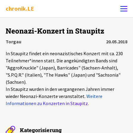
chronik.LE
Alle Ereignisse
Neonazi-Konzert in Staupitz
Ereignis melden
7502
Ereignisse
Torgau
20.05.2018
In Staupitz findet ein neonazistisches Konzert mit ca. 230
Chronik
Ereignisse
Statistik
Teilnehmer*innen statt. Die angekündigten Bands sind
"AggroKnuckle" (Japan), Barricades" (Sachsen-Anhalt),
Exportieren
?
Filter Erklärungen
Dossiers
"S.P.Q.R." (Italien), "The Hawks" (Japan) und "Sachsonia"
(Sachsen).
Leipziger Zustände
In Staupitz wurden in den vergangenen Jahren immer
wieder Neonazi-Konzerte veranstaltet.
Weitere
Informationen zu Konzerten in Staupitz
.
Schlaglichter
Phänomene
Kategorisierung