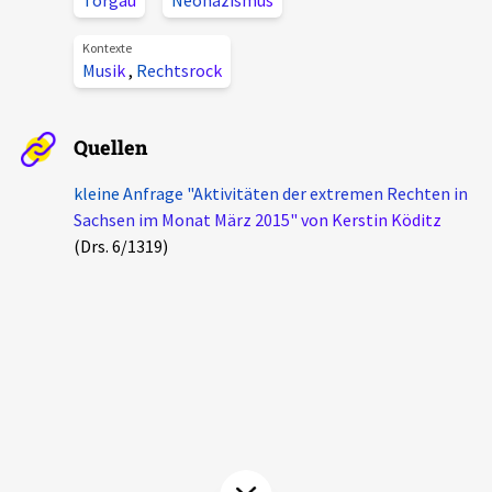
Torgau
Neonazismus
Aktuelles
Kontexte
Musik
,
Rechtsrock
Alle Beiträge
Über uns
Veranstaltungen
Quellen
Projektbeschreibung
Pressemitteilungen
kleine Anfrage "Aktivitäten der extremen Rechten in
Kontakt
Podcasts
Sachsen im Monat März 2015" von Kerstin Köditz
Unterstützer_innen
(Drs. 6/1319)
Spenden
chronik.LE in der Presse