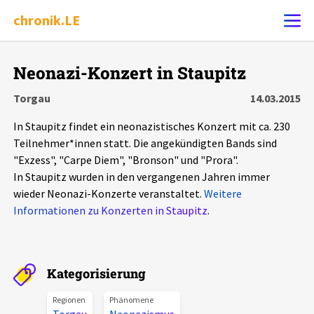
chronik.LE
Alle Ereignisse
Neonazi-Konzert in Staupitz
Ereignis melden
7502
Ereignisse
Torgau
14.03.2015
In Staupitz findet ein neonazistisches Konzert mit ca. 230
Chronik
Ereignisse
Statistik
Teilnehmer*innen statt. Die angekündigten Bands sind
"Exzess", "Carpe Diem", "Bronson" und "Prora".
Exportieren
?
Filter Erklärungen
Dossiers
In Staupitz wurden in den vergangenen Jahren immer
wieder Neonazi-Konzerte veranstaltet.
Weitere
Leipziger Zustände
Informationen zu Konzerten in Staupitz
.
Schlaglichter
Kategorisierung
Phänomene
Regionen
Phänomene