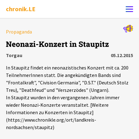
chronik.LE
Alle Ereignisse
Propaganda
Ereignis melden
7502
Ereignisse
Neonazi-Konzert in Staupitz
Torgau
05.12.2015
Chronik
Ereignisse
Statistik
In Staupitz findet ein neonazistisches Konzert mit ca. 200
Exportieren
?
Filter Erklärungen
Dossiers
TeilnehmerInnen statt. Die angekündigten Bands sind
"Frontalkraft", "Civision Germania", "D.S.T." (Deutsch Stolz
Treu), "Deathfeud" und "Verszerzödes" (Ungarn).
Leipziger Zustände
In Staupitz wurden in den vergangenen Jahren immer
wieder Neonazi-Konzerte veranstaltet. [Weitere
Schlaglichter
Informationen zu Konzerten in Staupitz]
(https://www.chronikle.org/ort/landkreis-
Phänomene
nordsachsen/staupitz)