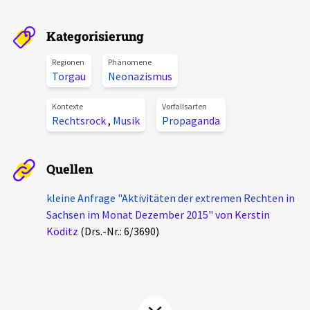
Aktuelles
Kategorisierung
Alle Beiträge
Über uns
Regionen
Phänomene
Torgau
Neonazismus
Veranstaltungen
Projektbeschreibung
Pressemitteilungen
Kontexte
Vorfallsarten
Rechtsrock
,
Musik
Propaganda
Kontakt
Podcasts
Unterstützer_innen
Quellen
Spenden
kleine Anfrage "Aktivitäten der extremen Rechten in
chronik.LE in der Presse
Sachsen im Monat Dezember 2015" von Kerstin
Köditz
(Drs.-Nr.: 6/3690)