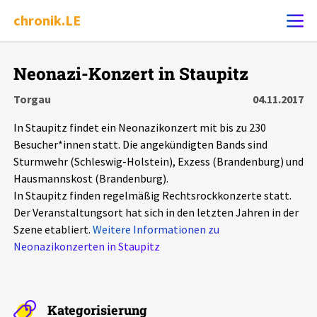
chronik.LE
Alle Ereignisse
Neonazi-Konzert in Staupitz
Ereignis melden
7502
Ereignisse
Torgau
04.11.2017
In Staupitz findet ein Neonazikonzert mit bis zu 230
Chronik
Ereignisse
Statistik
Besucher*innen statt. Die angekündigten Bands sind
Sturmwehr (Schleswig-Holstein), Exzess (Brandenburg) und
Exportieren
?
Filter Erklärungen
Dossiers
Hausmannskost (Brandenburg).
In Staupitz finden regelmäßig Rechtsrockkonzerte statt.
Leipziger Zustände
Der Veranstaltungsort hat sich in den letzten Jahren in der
Szene etabliert.
Weitere Informationen zu
Neonazikonzerten in Staupitz
Schlaglichter
Phänomene
Kategorisierung