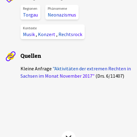
Aktuelles
Regionen
Phänomene
Torgau
Neonazismus
Alle Beiträge
Über uns
Kontexte
Musik
,
Konzert
,
Rechtsrock
Veranstaltungen
Projektbeschreibung
Pressemitteilungen
Kontakt
Quellen
Podcasts
Unterstützer_innen
Kleine Anfrage
"Aktivitäten der extremen Rechten in
Sachsen im Monat November 2017"
(Drs. 6/11407)
Spenden
chronik.LE in der Presse