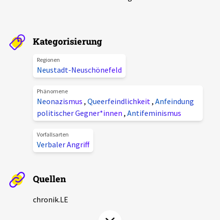
Aktuelles
Alle Beiträge
Kategorisierung
Über uns
Veranstaltungen
Regionen
Projektbeschreibung
Neustadt-Neuschönefeld
Pressemitteilungen
Kontakt
Phänomene
Podcasts
Neonazismus
,
Queerfeindlichkeit
,
Anfeindung
Unterstützer_innen
politischer Gegner*innen
,
Antifeminismus
Spenden
Vorfallsarten
Verbaler Angriff
chronik.LE in der Presse
Quellen
chronik.LE