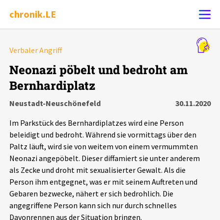
chronik.LE
Alle Ereignisse
Verbaler Angriff
Ereignis melden
7502
Ereignisse
Neonazi pöbelt und bedroht am
Bernhardiplatz
Chronik
Ereignisse
Statistik
Neustadt-Neuschönefeld
30.11.2020
Exportieren
?
Filter Erklärungen
Dossiers
Im Parkstück des Bernhardiplatzes wird eine Person
beleidigt und bedroht. Während sie vormittags über den
Leipziger Zustände
Paltz läuft, wird sie von weitem von einem vermummten
Neonazi angepöbelt. Dieser diffamiert sie unter anderem
als Zecke und droht mit sexualisierter Gewalt. Als die
Schlaglichter
Person ihm entgegnet, was er mit seinem Auftreten und
Gebaren bezwecke, nähert er sich bedrohlich. Die
Phänomene
angegriffene Person kann sich nur durch schnelles
Davonrennen aus der Situation bringen.