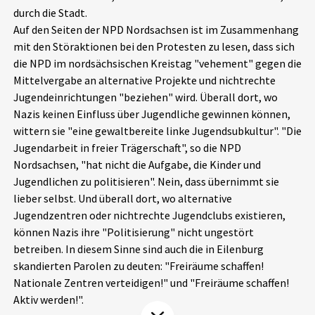
durch die Stadt.
Aktuelles
Auf den Seiten der NPD Nordsachsen ist im Zusammenhang
mit den Störaktionen bei den Protesten zu lesen, dass sich
Alle Beiträge
Über uns
die NPD im nordsächsischen Kreistag "vehement" gegen die
Mittelvergabe an alternative Projekte und nichtrechte
Veranstaltungen
Jugendeinrichtungen "beziehen" wird. Überall dort, wo
Projektbeschreibung
Pressemitteilungen
Nazis keinen Einfluss über Jugendliche gewinnen können,
Kontakt
wittern sie "eine gewaltbereite linke Jugendsubkultur". "Die
Podcasts
Jugendarbeit in freier Trägerschaft", so die NPD
Unterstützer_innen
Nordsachsen, "hat nicht die Aufgabe, die Kinder und
Jugendlichen zu politisieren". Nein, dass übernimmt sie
Spenden
lieber selbst. Und überall dort, wo alternative
chronik.LE in der Presse
Jugendzentren oder nichtrechte Jugendclubs existieren,
können Nazis ihre "Politisierung" nicht ungestört
betreiben. In diesem Sinne sind auch die in Eilenburg
skandierten Parolen zu deuten: "Freiräume schaffen!
Nationale Zentren verteidigen!" und "Freiräume schaffen!
Aktiv werden!".