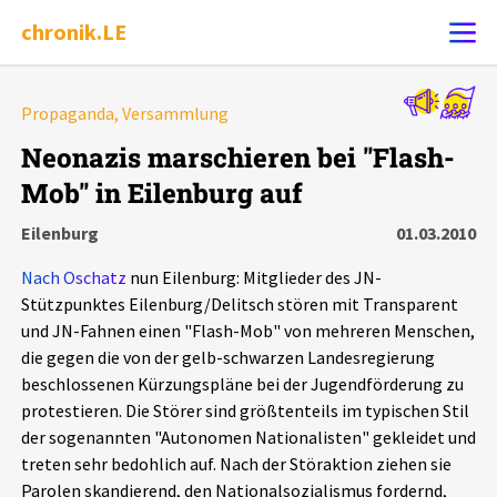
chronik.LE
Alle Ereignisse
Propaganda, Versammlung
Ereignis melden
7502
Ereignisse
Neonazis marschieren bei "Flash-
Mob" in Eilenburg auf
Chronik
Ereignisse
Statistik
Eilenburg
01.03.2010
Exportieren
?
Filter Erklärungen
Dossiers
Nach Oschatz
nun Eilenburg: Mitglieder des JN-
Stützpunktes Eilenburg/Delitsch stören mit Transparent
Leipziger Zustände
und JN-Fahnen einen "Flash-Mob" von mehreren Menschen,
die gegen die von der gelb-schwarzen Landesregierung
beschlossenen Kürzungspläne bei der Jugendförderung zu
Schlaglichter
protestieren. Die Störer sind größtenteils im typischen Stil
der sogenannten "Autonomen Nationalisten" gekleidet und
Phänomene
treten sehr bedohlich auf. Nach der Störaktion ziehen sie
Parolen skandierend, den Nationalsozialismus fordernd,