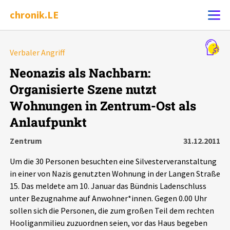
chronik.LE
Alle Ereignisse
Verbaler Angriff
Ereignis melden
7502
Ereignisse
Neonazis als Nachbarn:
Organisierte Szene nutzt
Chronik
Ereignisse
Statistik
Wohnungen in Zentrum-Ost als
Anlaufpunkt
Exportieren
?
Filter Erklärungen
Dossiers
Zentrum
31.12.2011
Leipziger Zustände
Um die 30 Personen besuchten eine Silvesterveranstaltung
in einer von Nazis genutzten Wohnung in der Langen Straße
Schlaglichter
15. Das meldete am 10. Januar das Bündnis Ladenschluss
unter Bezugnahme auf Anwohner*innen. Gegen 0.00 Uhr
Phänomene
sollen sich die Personen, die zum großen Teil dem rechten
Hooliganmilieu zuzuordnen seien, vor das Haus begeben