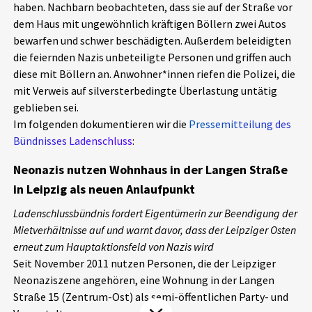
haben. Nachbarn beobachteten, dass sie auf der Straße vor
Aktuelles
dem Haus mit ungewöhnlich kräftigen Böllern zwei Autos
bewarfen und schwer beschädigten. Außerdem beleidigten
Alle Beiträge
die feiernden Nazis unbeteiligte Personen und griffen auch
Über uns
diese mit Böllern an. Anwohner*innen riefen die Polizei, die
Veranstaltungen
mit Verweis auf silversterbedingte Überlastung untätig
Projektbeschreibung
geblieben sei.
Pressemitteilungen
Im folgenden dokumentieren wir die
Pressemitteilung des
Kontakt
Podcasts
Bündnisses Ladenschluss
:
Unterstützer_innen
Neonazis nutzen Wohnhaus in der Langen Straße
Spenden
in Leipzig als neuen Anlaufpunkt
chronik.LE in der Presse
Ladenschlussbündnis fordert Eigentümerin zur Beendigung der
Mietverhältnisse auf und warnt davor, dass der Leipziger Osten
erneut zum Hauptaktionsfeld von Nazis wird
Seit November 2011 nutzen Personen, die der Leipziger
Neonaziszene angehören, eine Wohnung in der Langen
Straße 15 (Zentrum-Ost) als semi-öffentlichen Party- und