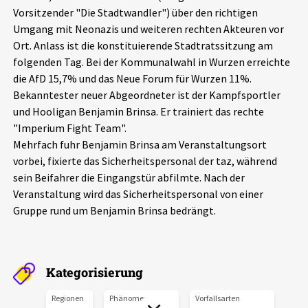
Vorsitzender "Die Stadtwandler") über den richtigen
Aktuelles
Umgang mit Neonazis und weiteren rechten Akteuren vor
Ort. Anlass ist die konstituierende Stadtratssitzung am
Alle Beiträge
Über uns
folgenden Tag. Bei der Kommunalwahl in Wurzen erreichte
die AfD 15,7% und das Neue Forum für Wurzen 11%.
Veranstaltungen
Bekanntester neuer Abgeordneter ist der Kampfsportler
Projektbeschreibung
Pressemitteilungen
und Hooligan Benjamin Brinsa. Er trainiert das rechte
Kontakt
"Imperium Fight Team".
Podcasts
Mehrfach fuhr Benjamin Brinsa am Veranstaltungsort
Unterstützer_innen
vorbei, fixierte das Sicherheitspersonal der taz, während
sein Beifahrer die Eingangstür abfilmte. Nach der
Spenden
Veranstaltung wird das Sicherheitspersonal von einer
chronik.LE in der Presse
Gruppe rund um Benjamin Brinsa bedrängt.
Kategorisierung
Regionen
Phänomene
Vorfallsarten