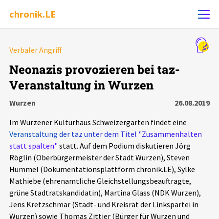
chronik.LE
Alle Ereignisse
Verbaler Angriff
Ereignis melden
7502
Ereignisse
Neonazis provozieren bei taz-
Veranstaltung in Wurzen
Chronik
Ereignisse
Statistik
Wurzen
26.08.2019
Exportieren
?
Filter Erklärungen
Dossiers
Im Wurzener Kulturhaus Schweizergarten findet eine
Veranstaltung der taz unter dem Titel "Zusammenhalten
Leipziger Zustände
statt spalten"
statt. Auf dem Podium diskutieren Jörg
Röglin (Oberbürgermeister der Stadt Wurzen), Steven
Hummel (Dokumentationsplattform chronik.LE), Sylke
Schlaglichter
Mathiebe (ehrenamtliche Gleichstellungsbeauftragte,
grüne Stadtratskandidatin), Martina Glass (NDK Wurzen),
Phänomene
Jens Kretzschmar (Stadt- und Kreisrat der Linkspartei in
Wurzen) sowie Thomas Zittier (Bürger für Wurzen und