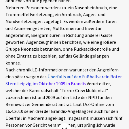
ähnliche Vorfälle gegeben haben.
Aktuelles
Mehreren Personen werden u.a. ein Nasenbeinbruch, eine
Trommelfellverletzung, ein Armbruch, Augen- und
Mundverletzungen zugefügt. Es werden außerdem Türen
Alle Beiträge
Über uns
und Zäune eingetreten, Mülltonnen und Inventar
Veranstaltungen
angebrannt, Biergarnituren in Richtung anderer Gäste
Projektbeschreibung
geworfen. Augenzeug*innen berichten, wie eine größere
Pressemitteilungen
Gruppe Neonazis betrunken, ohne Rucksackkontrolle und
Kontakt
ohne Eintritt zu bezahlen, auf das Gelände gelangen
Podcasts
konnte.
Unterstützer_innen
Nach chronik.LE-Informationen war unter den Angreifern
Spenden
ein später wegen des
Überfalls auf den Fußballverein Roter
Stern Leipzig im Oktober 2009 in Brandis
Verurteilter,
chronik.LE in der Presse
welcher der Kameradschaft "Terror Crew Muldental"
zuzurechnen ist und 2009 auf der Liste der NPD für den
Bennewitzer Gemeinderat antrat. Laut LVZ-Online vom
16.4.2010 seien drei der Brandis-Angeklagten auch für den
Überfall in Machern angeklagt. Insgesamt müssen sich fünf
Personen vor Gericht verantworten, ursprünglich wurde