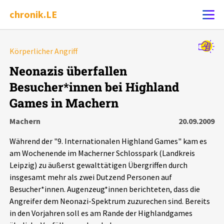
chronik.LE
Alle Ereignisse
Körperlicher Angriff
Ereignis melden
7502
Ereignisse
Neonazis überfallen
Besucher*innen bei Highland
Chronik
Ereignisse
Statistik
Games in Machern
Exportieren
?
Filter Erklärungen
Dossiers
Machern
20.09.2009
Während der "9. Internationalen Highland Games" kam es
Leipziger Zustände
am Wochenende im Macherner Schlosspark (Landkreis
Leipzig) zu äußerst gewalttätigen Übergriffen durch
Schlaglichter
insgesamt mehr als zwei Dutzend Personen auf
Besucher*innen. Augenzeug*innen berichteten, dass die
Angreifer dem Neonazi-Spektrum zuzurechen sind. Bereits
Phänomene
in den Vorjahren soll es am Rande der Highlandgames