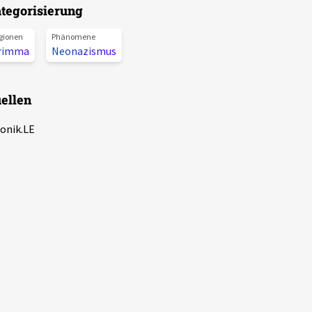
tegorisierung
gionen
Phänomene
rimma
Neonazismus
ellen
onik.LE