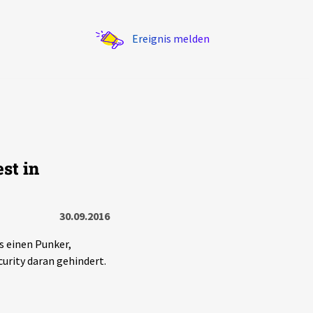
Ereignis melden
st in
Statistik
Exportieren
?
Filter Erklärungen
30.09.2016
s einen Punker,
curity daran gehindert.