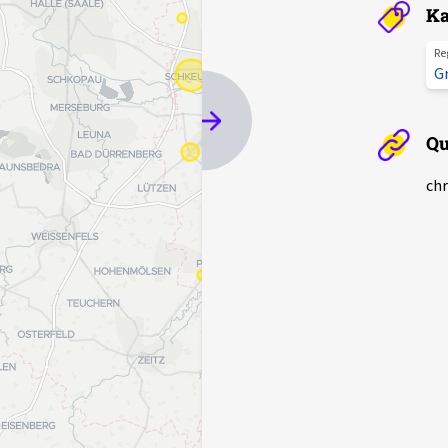
Ka
Re
G
Qu
chr