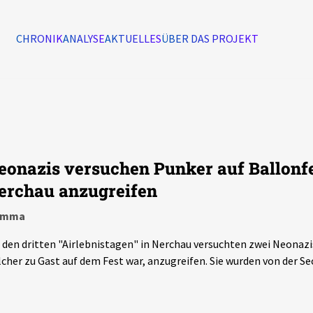
CHRONIK
ANALYSE
AKTUELLES
ÜBER DAS PROJEKT
Alle Ereignisse
7502
Ereignisse
eonazis versuchen Punker auf Ballonfe
Ereignisse
erchau anzugreifen
imma
 den dritten "Airlebnistagen" in Nerchau versuchten zwei Neonazi
cher zu Gast auf dem Fest war, anzugreifen. Sie wurden von der Se