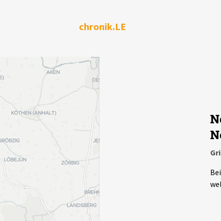
chronik.LE
N
N
Gr
Bei
wel