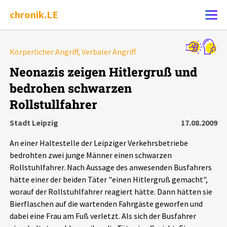
chronik.LE
Alle Ereignisse
Körperlicher Angriff, Verbaler Angriff
Ereignis melden
7502
Ereignisse
Neonazis zeigen Hitlergruß und
bedrohen schwarzen
Chronik
Ereignisse
Statistik
Rollstullfahrer
Exportieren
?
Filter Erklärungen
Dossiers
Stadt Leipzig
17.08.2009
An einer Haltestelle der Leipziger Verkehrsbetriebe
Leipziger Zustände
bedrohten zwei junge Männer einen schwarzen
Rollstuhlfahrer. Nach Aussage des anwesenden Busfahrers
Schlaglichter
hätte einer der beiden Täter "einen Hitlergruß gemacht",
worauf der Rollstuhlfahrer reagiert hätte. Dann hätten sie
Bierflaschen auf die wartenden Fahrgäste geworfen und
Phänomene
dabei eine Frau am Fuß verletzt. Als sich der Busfahrer