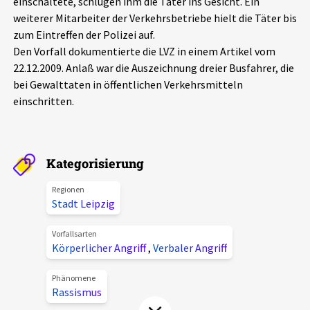
einschaltete, schlugen ihm die Täter ins Gesicht. Ein
Aktuelles
weiterer Mitarbeiter der Verkehrsbetriebe hielt die Täter bis
zum Eintreffen der Polizei auf.
Den Vorfall dokumentierte die LVZ in einem Artikel vom
Alle Beiträge
Über uns
22.12.2009. Anlaß war die Auszeichnung dreier Busfahrer, die
Veranstaltungen
bei Gewalttaten in öffentlichen Verkehrsmitteln
Projektbeschreibung
einschritten.
Pressemitteilungen
Kontakt
Podcasts
Unterstützer_innen
Kategorisierung
Spenden
Regionen
Stadt Leipzig
chronik.LE in der Presse
Vorfallsarten
Körperlicher Angriff
,
Verbaler Angriff
Phänomene
Rassismus