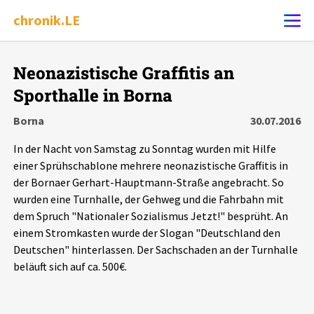
chronik.LE
Alle Ereignisse
Neonazistische Graffitis an
Ereignis melden
7502
Ereignisse
Sporthalle in Borna
Borna
30.07.2016
Chronik
Ereignisse
Statistik
In der Nacht von Samstag zu Sonntag wurden mit Hilfe
einer Sprühschablone mehrere neonazistische Graffitis in
Exportieren
?
Filter Erklärungen
Dossiers
der Bornaer Gerhart-Hauptmann-Straße angebracht. So
wurden eine Turnhalle, der Gehweg und die Fahrbahn mit
Leipziger Zustände
dem Spruch "Nationaler Sozialismus Jetzt!" besprüht. An
einem Stromkasten wurde der Slogan "Deutschland den
Schlaglichter
Deutschen" hinterlassen. Der Sachschaden an der Turnhalle
beläuft sich auf ca. 500€.
Phänomene