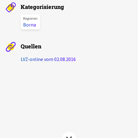
Kategorisierung
Aktuelles
Regionen
Alle Beiträge
Borna
Über uns
Veranstaltungen
Projektbeschreibung
Quellen
Pressemitteilungen
Kontakt
LVZ-online vom 02.08.2016
Podcasts
Unterstützer_innen
Spenden
chronik.LE in der Presse