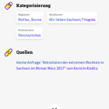
Kategorisierung
Aktuelles
Regionen
Strukturen
Alle Beiträge
Rötha
,
Borna
Wir lieben Sachsen/Thügida
Über uns
Veranstaltungen
Phänomene
Projektbeschreibung
Neonazismus
Pressemitteilungen
Kontakt
Podcasts
Quellen
Unterstützer_innen
kleine Anfrage "Aktivitäten der extremen Rechten in
Spenden
Sachsen im Monat März 2017" von Kerstin Köditz
chronik.LE in der Presse