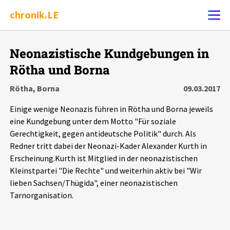
chronik.LE
Alle Ereignisse
Neonazistische Kundgebungen in
Ereignis melden
7502
Ereignisse
Rötha und Borna
Rötha, Borna
09.03.2017
Chronik
Ereignisse
Statistik
Einige wenige Neonazis führen in Rötha und Borna jeweils
eine Kundgebung unter dem Motto "Für soziale
Exportieren
?
Filter Erklärungen
Dossiers
Gerechtigkeit, gegen antideutsche Politik" durch. Als
Redner tritt dabei der Neonazi-Kader Alexander Kurth in
Leipziger Zustände
Erscheinung.Kurth ist Mitglied in der neonazistischen
Kleinstpartei "Die Rechte" und weiterhin aktiv bei "Wir
Schlaglichter
lieben Sachsen/Thügida", einer neonazistischen
Tarnorganisation.
Phänomene