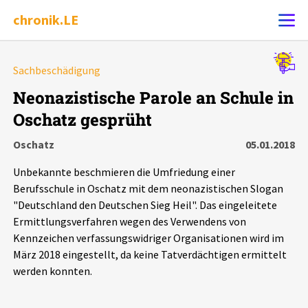
chronik.LE
Alle Ereignisse
Sachbeschädigung
Ereignis melden
7502
Ereignisse
Neonazistische Parole an Schule in
Oschatz gesprüht
Chronik
Ereignisse
Statistik
Oschatz
05.01.2018
Exportieren
?
Filter Erklärungen
Dossiers
Unbekannte beschmieren die Umfriedung einer
Berufsschule in Oschatz mit dem neonazistischen Slogan
Leipziger Zustände
"Deutschland den Deutschen Sieg Heil". Das eingeleitete
Ermittlungsverfahren wegen des Verwendens von
Kennzeichen verfassungswidriger Organisationen wird im
Schlaglichter
März 2018 eingestellt, da keine Tatverdächtigen ermittelt
werden konnten.
Phänomene