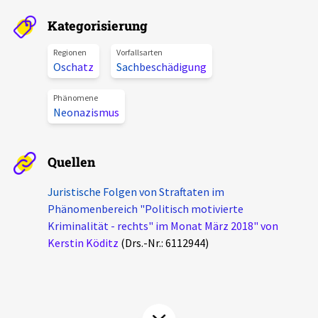
Aktuelles
Kategorisierung
Alle Beiträge
Regionen
Vorfallsarten
Über uns
Oschatz
Sachbeschädigung
Veranstaltungen
Projektbeschreibung
Phänomene
Pressemitteilungen
Neonazismus
Kontakt
Podcasts
Unterstützer_innen
Quellen
Spenden
Juristische Folgen von Straftaten im
Phänomenbereich "Politisch motivierte
chronik.LE in der Presse
Kriminalität - rechts" im Monat März 2018" von
Kerstin Köditz
(Drs.-Nr.: 6112944)