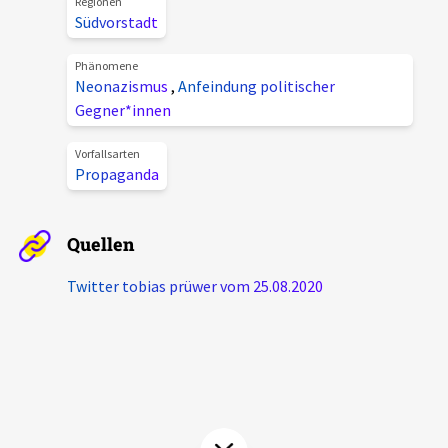
Regionen
Aktuelles
Südvorstadt
Phänomene
Alle Beiträge
Neonazismus
,
Anfeindung politischer
Über uns
Gegner*innen
Veranstaltungen
Projektbeschreibung
Pressemitteilungen
Vorfallsarten
Propaganda
Kontakt
Podcasts
Unterstützer_innen
Quellen
Spenden
Twitter tobias prüwer vom 25.08.2020
chronik.LE in der Presse