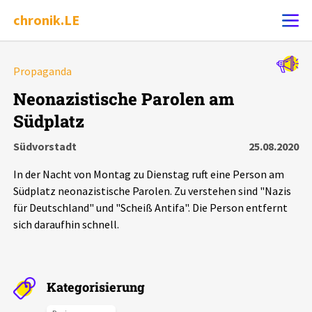
chronik.LE
Alle Ereignisse
Propaganda
Ereignis melden
7502
Ereignisse
Neonazistische Parolen am
Südplatz
Chronik
Ereignisse
Statistik
Südvorstadt
25.08.2020
Exportieren
?
Filter Erklärungen
Dossiers
In der Nacht von Montag zu Dienstag ruft eine Person am
Südplatz neonazistische Parolen. Zu verstehen sind "Nazis
Leipziger Zustände
für Deutschland" und "Scheiß Antifa". Die Person entfernt
sich daraufhin schnell.
Schlaglichter
Phänomene
Kategorisierung