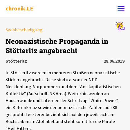
chronik.LE
Alle Ereignisse
Sachbeschädigung
Ereignis melden
7502
Ereignisse
Neonazistische Propaganda in
Stötteritz angebracht
Chronik
Ereignisse
Statistik
Stötteritz
28.06.2019
Exportieren
?
Filter Erklärungen
Dossiers
In Stötteritz werden in mehreren Straßen neonazistische
Sticker angebracht. Diese sind u.a. von der NPD
Leipziger Zustände
Mecklenburg-Vorpommern und dem "Antikapitalistischen
Kollektiv" (Aufschrift: NS Area). Weiterhin werden an
Häuserwände und Laternen der Schriftzug "White Power",
Schlaglichter
ein Keltenkreuz sowie der neonazistische Zahlencode 88
gesprüht. Letzterer bezieht sich auf den jeweils achten
Phänomene
Buchstaben im Alphabet und steht somit für die Parole
"Heil Hitler".