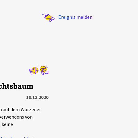
Ereignis melden
Statistik
achtsbaum
Exportieren
?
Filter Erklärungen
19.12.2020
m auf dem Wurzener
 Verwendens von
 keine