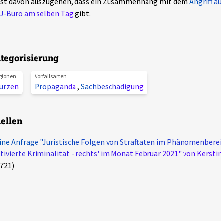
 ist davon auszugehen, dass ein Zusammenhang mit dem
Angriff a
U-Büro am selben Tag
gibt.
tegorisierung
gionen
Vorfallsarten
urzen
Propaganda
,
Sachbeschädigung
ellen
ine Anfrage "Juristische Folgen von Straftaten im Phänomenberei
ivierte Kriminalität - rechts' im Monat Februar 2021" von Kersti
721)