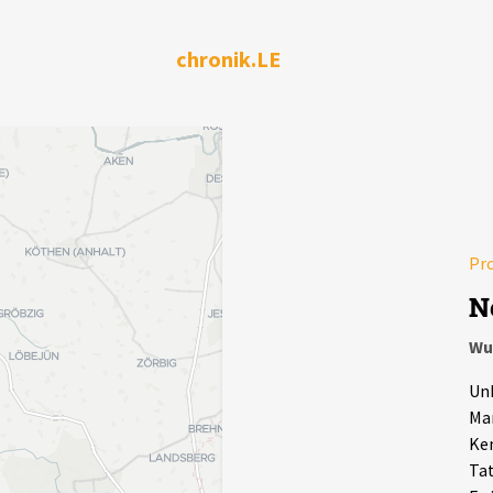
chronik.LE
Pr
N
Wu
Un
Mar
Ken
Tat