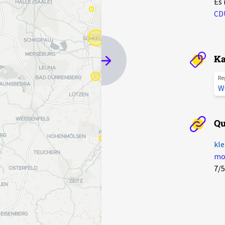
Es
CD
Ka
Re
W
Qu
kle
mot
7/5