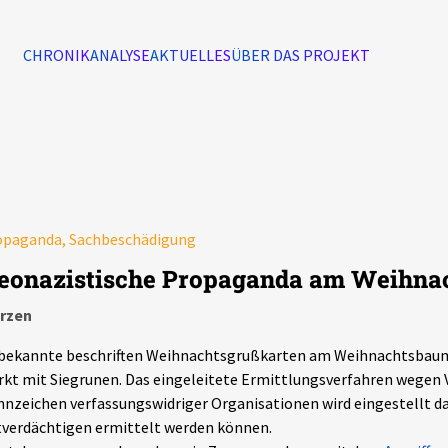
CHRONIK
ANALYSE
AKTUELLES
ÜBER DAS PROJEKT
Alle Ereignisse
7502
Ereignisse
opaganda, Sachbeschädigung
Ereignisse
eonazistische Propaganda am Weihn
rzen
bekannte beschriften Weihnachtsgrußkarten am Weihnachtsbau
kt mit Siegrunen. Das eingeleitete Ermittlungsverfahren wegen
nzeichen verfassungswidriger Organisationen wird eingestellt da
verdächtigen ermittelt werden können.