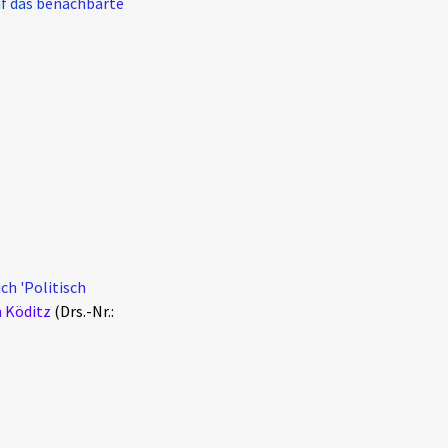
uf das benachbarte
ch 'Politisch
n Köditz
(Drs.-Nr.: