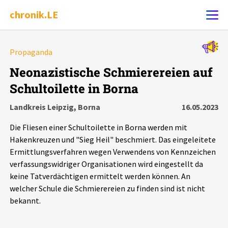
chronik.LE
Alle Ereignisse
Propaganda
Ereignis melden
7502
Ereignisse
Neonazistische Schmierereien auf
Schultoilette in Borna
Chronik
Ereignisse
Statistik
Landkreis Leipzig, Borna
16.05.2023
Exportieren
?
Filter Erklärungen
Dossiers
Die Fliesen einer Schultoilette in Borna werden mit
Hakenkreuzen und "Sieg Heil" beschmiert. Das eingeleitete
Leipziger Zustände
Ermittlungsverfahren wegen Verwendens von Kennzeichen
verfassungswidriger Organisationen wird eingestellt da
keine Tatverdächtigen ermittelt werden können. An
Schlaglichter
welcher Schule die Schmierereien zu finden sind ist nicht
bekannt.
Phänomene