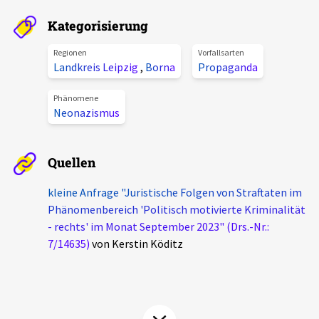
Aktuelles
Kategorisierung
Alle Beiträge
Regionen
Vorfallsarten
Über uns
Landkreis Leipzig
,
Borna
Propaganda
Veranstaltungen
Projektbeschreibung
Phänomene
Pressemitteilungen
Neonazismus
Kontakt
Podcasts
Unterstützer_innen
Quellen
Spenden
kleine Anfrage "Juristische Folgen von Straftaten im
Phänomenbereich 'Politisch motivierte Kriminalität
chronik.LE in der Presse
- rechts' im Monat September 2023" (Drs.-Nr.:
7/14635)
von Kerstin Köditz