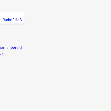
s
,
Rudolf Heß
hänomenbereich
0)