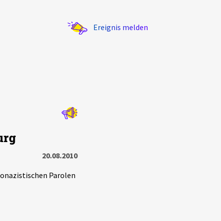
Ereignis melden
Statistik
urg
Exportieren
?
Filter Erklärungen
20.08.2010
onazistischen Parolen