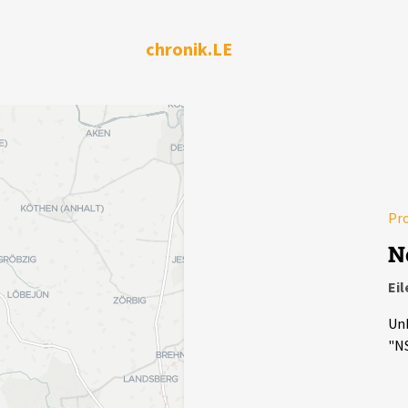
chronik.LE
Pr
N
Ei
Unb
"NS