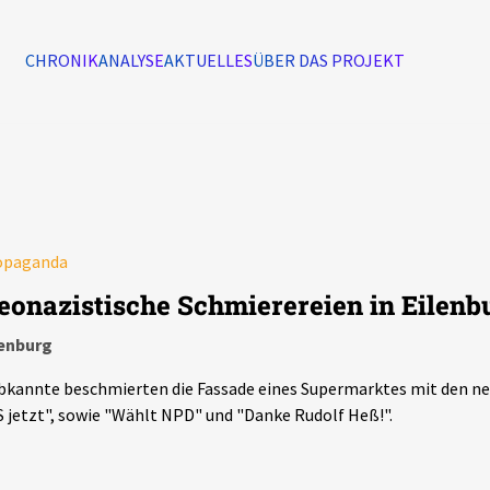
CHRONIK
ANALYSE
AKTUELLES
ÜBER DAS PROJEKT
Alle Ereignisse
7502
Ereignisse
opaganda
Ereignisse
eonazistische Schmierereien in Eilenb
lenburg
kannte beschmierten die Fassade eines Supermarktes mit den ne
 jetzt", sowie "Wählt NPD" und "Danke Rudolf Heß!".