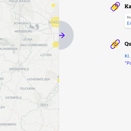
Ka
Re
E
Qu
Kl.
"Po