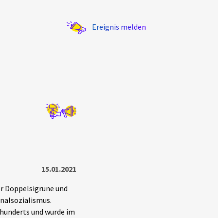
Ereignis melden
Statistik
Exportieren
?
Filter Erklärungen
15.01.2021
r Doppelsigrune und
nalsozialismus.
rhunderts und wurde im