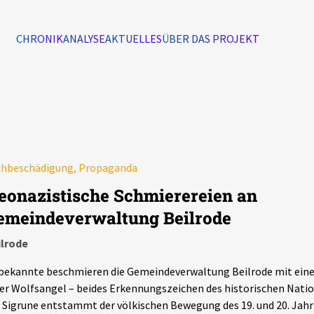
CHRONIK
ANALYSE
AKTUELLES
ÜBER DAS PROJEKT
Alle Ereignisse
7502
Ereignisse
chbeschädigung, Propaganda
Ereignisse
eonazistische Schmierereien an
emeindeverwaltung Beilrode
ilrode
ekannte beschmieren die Gemeindeverwaltung Beilrode mit eine
er Wolfsangel – beides Erkennungszeichen des historischen Natio
 Sigrune entstammt der völkischen Bewegung des 19. und 20. Jah