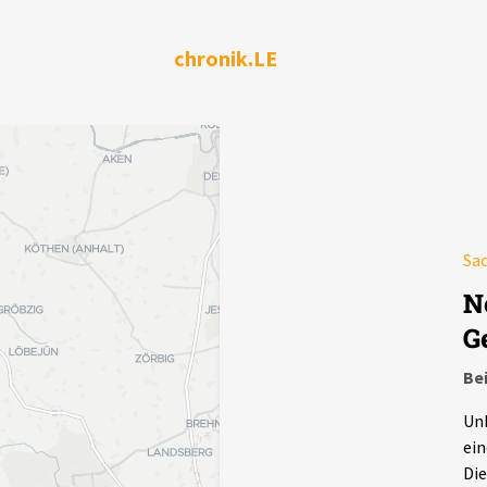
chronik.LE
Sa
N
G
Be
Unb
ein
Die