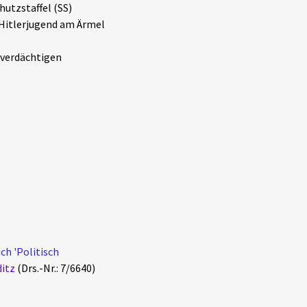
utzstaffel (SS)
 Hitlerjugend am Ärmel
tverdächtigen
ch 'Politisch
ditz
(Drs.-Nr.: 7/6640)