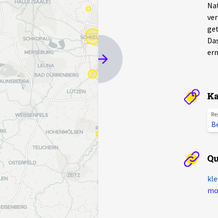
Nat
ver
get
Das
erm
Ka
Re
B
Qu
kle
mot