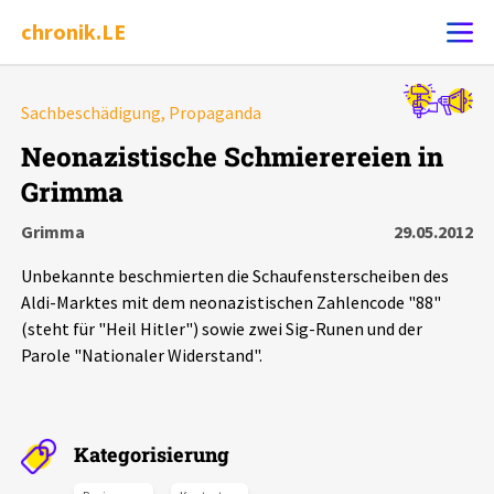
chronik.LE
Alle Ereignisse
Sachbeschädigung, Propaganda
Ereignis melden
7502
Ereignisse
Neonazistische Schmierereien in
Grimma
Chronik
Ereignisse
Statistik
Grimma
29.05.2012
Exportieren
?
Filter Erklärungen
Dossiers
Unbekannte beschmierten die Schaufensterscheiben des
Aldi-Marktes mit dem neonazistischen Zahlencode "88"
Leipziger Zustände
(steht für "Heil Hitler") sowie zwei Sig-Runen und der
Parole "Nationaler Widerstand".
Schlaglichter
Phänomene
Kategorisierung