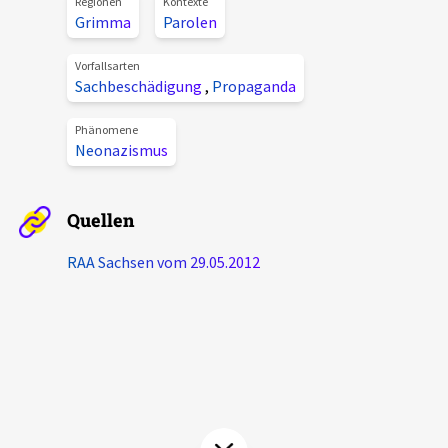
Regionen
Kontexte
Aktuelles
Grimma
Parolen
Vorfallsarten
Alle Beiträge
Sachbeschädigung
,
Propaganda
Über uns
Veranstaltungen
Phänomene
Projektbeschreibung
Neonazismus
Pressemitteilungen
Kontakt
Podcasts
Quellen
Unterstützer_innen
Spenden
RAA Sachsen vom 29.05.2012
chronik.LE in der Presse