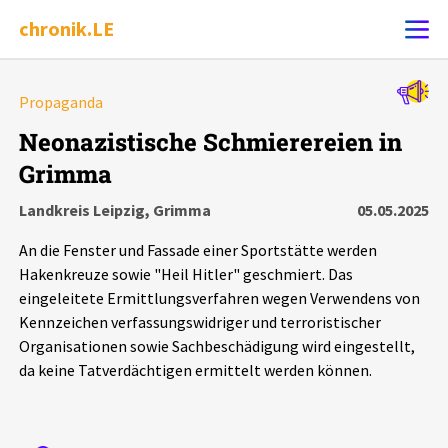
chronik.LE
Alle Ereignisse
Propaganda
Ereignis melden
7502
Ereignisse
Neonazistische Schmierereien in
Grimma
Chronik
Ereignisse
Statistik
Landkreis Leipzig, Grimma
05.05.2025
Exportieren
?
Filter Erklärungen
Dossiers
An die Fenster und Fassade einer Sportstätte werden
Hakenkreuze sowie "Heil Hitler" geschmiert. Das
Leipziger Zustände
eingeleitete Ermittlungsverfahren wegen Verwendens von
Kennzeichen verfassungswidriger und terroristischer
Organisationen sowie Sachbeschädigung wird eingestellt,
Schlaglichter
da keine Tatverdächtigen ermittelt werden können.
Phänomene