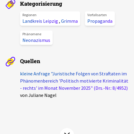
Kategorisierung
Aktuelles
Regionen
Vorfallsarten
Landkreis Leipzig
,
Grimma
Propaganda
Alle Beiträge
Über uns
Veranstaltungen
Phänomene
Neonazismus
Projektbeschreibung
Pressemitteilungen
Kontakt
Podcasts
Quellen
Unterstützer_innen
kleine Anfrage "Juristische Folgen von Straftaten im
Spenden
Phänomenbereich 'Politisch motivierte Kriminalität
- rechts' im Monat November 2025" (Drs.-Nr.: 8/4952)
chronik.LE in der Presse
von Juliane Nagel