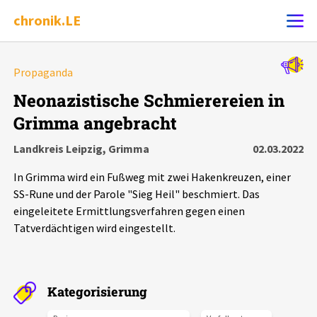
chronik.LE
Alle Ereignisse
Propaganda
Ereignis melden
7502
Ereignisse
Neonazistische Schmierereien in
Grimma angebracht
Chronik
Ereignisse
Statistik
Landkreis Leipzig, Grimma
02.03.2022
Exportieren
?
Filter Erklärungen
Dossiers
In Grimma wird ein Fußweg mit zwei Hakenkreuzen, einer
SS-Rune und der Parole "Sieg Heil" beschmiert. Das
Leipziger Zustände
eingeleitete Ermittlungsverfahren gegen einen
Tatverdächtigen wird eingestellt.
Schlaglichter
Phänomene
Kategorisierung