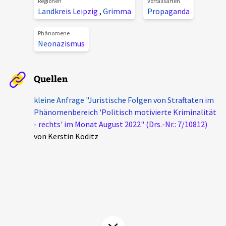
Regionen
Vorfallsarten
Aktuelles
Landkreis Leipzig
,
Grimma
Propaganda
Phänomene
Alle Beiträge
Neonazismus
Über uns
Veranstaltungen
Projektbeschreibung
Pressemitteilungen
Quellen
Kontakt
Podcasts
kleine Anfrage "Juristische Folgen von Straftaten im
Unterstützer_innen
Phänomenbereich 'Politisch motivierte Kriminalität
- rechts' im Monat August 2022" (Drs.-Nr.: 7/10812)
Spenden
von Kerstin Köditz
chronik.LE in der Presse