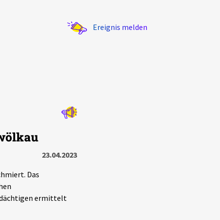
Ereignis melden
Statistik
nwölkau
Exportieren
?
Filter Erklärungen
23.04.2023
hmiert. Das
chen
rdächtigen ermittelt