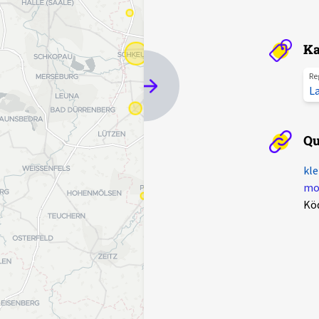
Ka
Re
L
Qu
kle
mot
Kö