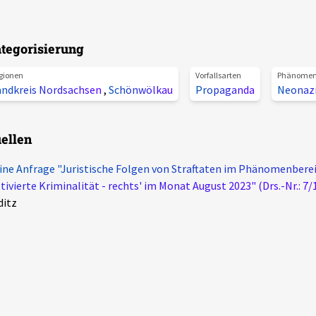
tegorisierung
gionen
Vorfallsarten
Phänome
andkreis Nordsachsen
,
Schönwölkau
Propaganda
Neonaz
ellen
ine Anfrage "Juristische Folgen von Straftaten im Phänomenberei
ivierte Kriminalität - rechts' im Monat August 2023" (Drs.-Nr.: 7/
ditz