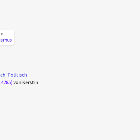
ne
ismus
ch 'Politisch
14285)
von Kerstin