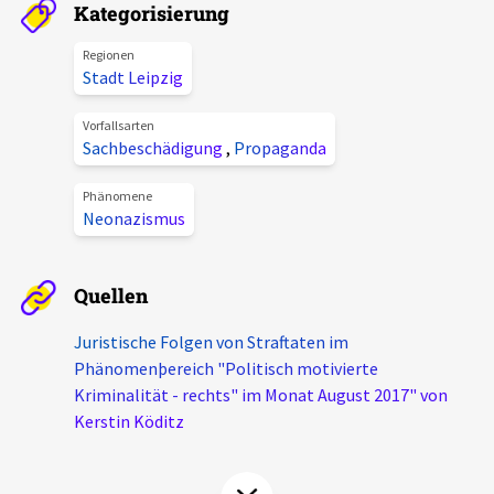
Kategorisierung
Aktuelles
Regionen
Stadt Leipzig
Alle Beiträge
Über uns
Veranstaltungen
Vorfallsarten
Sachbeschädigung
,
Propaganda
Projektbeschreibung
Pressemitteilungen
Kontakt
Phänomene
Podcasts
Neonazismus
Unterstützer_innen
Spenden
Quellen
chronik.LE in der Presse
Juristische Folgen von Straftaten im
Phänomenþereich "Politisch motivierte
Kriminalität - rechts" im Monat August 2017" von
Kerstin Köditz