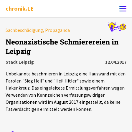
chronik.LE
Alle Ereignisse
Sachbeschädigung, Propaganda
Ereignis melden
7502
Ereignisse
Neonazistische Schmierereien in
Leipzig
Chronik
Ereignisse
Statistik
Stadt Leipzig
12.04.2017
Exportieren
?
Filter Erklärungen
Dossiers
Unbekannte beschmieren in Leipzig eine Hauswand mit den
Parolen "Sieg Heil" und "Heil Hitler" sowie einem
Leipziger Zustände
Hakenkreuz. Das eingeleitete Ermittlungsverfahren wegen
Verwenden von Kennzeichen verfassungswidriger
Organisationen wird im August 2017 eingestellt, da keine
Schlaglichter
Tatverdächtigen ermittelt werden können.
Phänomene