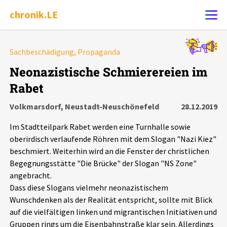
chronik.LE
Alle Ereignisse
Sachbeschädigung, Propaganda
Ereignis melden
7502
Ereignisse
Neonazistische Schmierereien im
Rabet
Chronik
Ereignisse
Statistik
Volkmarsdorf, Neustadt-Neuschönefeld
28.12.2019
Exportieren
?
Filter Erklärungen
Dossiers
Im Stadtteilpark Rabet werden eine Turnhalle sowie
oberirdisch verlaufende Röhren mit dem Slogan "Nazi Kiez"
Leipziger Zustände
beschmiert. Weiterhin wird an die Fenster der christlichen
Begegnungsstätte "Die Brücke" der Slogan "NS Zone"
angebracht.
Schlaglichter
Dass diese Slogans vielmehr neonazistischem
Wunschdenken als der Realität entspricht, sollte mit Blick
Phänomene
auf die vielfältigen linken und migrantischen Initiativen und
Gruppen rings um die Eisenbahnstraße klar sein. Allerdings