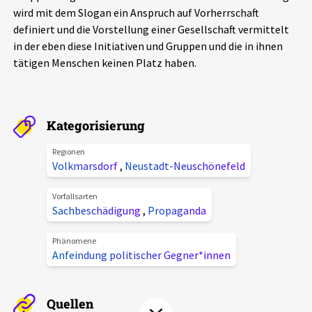
wird mit dem Slogan ein Anspruch auf Vorherrschaft
Aktuelles
definiert und die Vorstellung einer Gesellschaft vermittelt
in der eben diese Initiativen und Gruppen und die in ihnen
Alle Beiträge
Über uns
tätigen Menschen keinen Platz haben.
Veranstaltungen
Projektbeschreibung
Pressemitteilungen
Kategorisierung
Kontakt
Podcasts
Unterstützer_innen
Regionen
Volkmarsdorf
,
Neustadt-Neuschönefeld
Spenden
Vorfallsarten
chronik.LE in der Presse
Sachbeschädigung
,
Propaganda
Phänomene
Anfeindung politischer Gegner*innen
Quellen