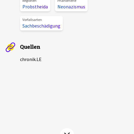
Regionen
Phänomene
Aktuelles
Probstheida
Neonazismus
Vorfallsarten
Alle Beiträge
Sachbeschädigung
Über uns
Veranstaltungen
Projektbeschreibung
Pressemitteilungen
Quellen
Kontakt
Podcasts
chronik.LE
Unterstützer_innen
Spenden
chronik.LE in der Presse