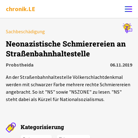
chronik.LE
Alle Ereignisse
Sachbeschädigung
Ereignis melden
7502
Ereignisse
Neonazistische Schmierereien an
Straßenbahnhaltestelle
Chronik
Ereignisse
Statistik
Probstheida
06.11.2019
Exportieren
?
Filter Erklärungen
Dossiers
An der Straßenbahnhaltestelle Völkerschlachtdenkmal
werden mit schwarzer Farbe mehrere rechte Schmierereien
Leipziger Zustände
angebracht. So ist "NS" sowie "NSZONE" zu lesen. "NS"
steht dabei als Kürzel für Nationalsozialismus.
Schlaglichter
Phänomene
Kategorisierung