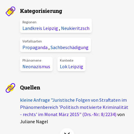
Aktuelles
Kategorisierung
Alle Beiträge
Regionen
Über uns
Landkreis Leipzig
,
Neukieritzsch
Veranstaltungen
Projektbeschreibung
Vorfallsarten
Pressemitteilungen
Propaganda
,
Sachbeschädigung
Kontakt
Podcasts
Phänomene
Kontexte
Unterstützer_innen
Neonazismus
Lok Leipzig
Spenden
Quellen
chronik.LE in der Presse
kleine Anfrage "Juristische Folgen von Straftaten im
Phänomenbereich 'Politisch motivierte Kriminalität
- rechts' im Monat März 2015" (Drs.-Nr.: 8/2234)
von
Juliane Nagel