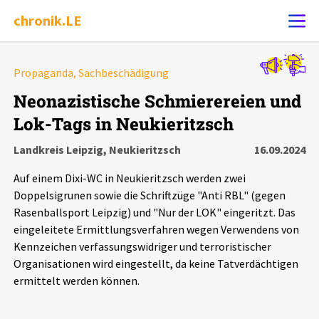
chronik.LE
Alle Ereignisse
Propaganda, Sachbeschädigung
Ereignis melden
7502
Ereignisse
Neonazistische Schmierereien und
Lok-Tags in Neukieritzsch
Chronik
Ereignisse
Statistik
Landkreis Leipzig, Neukieritzsch
16.09.2024
Exportieren
?
Filter Erklärungen
Dossiers
Auf einem Dixi-WC in Neukieritzsch werden zwei
Doppelsigrunen sowie die Schriftzüge "Anti RBL" (gegen
Leipziger Zustände
Rasenballsport Leipzig) und "Nur der LOK" eingeritzt. Das
eingeleitete Ermittlungsverfahren wegen Verwendens von
Kennzeichen verfassungswidriger und terroristischer
Schlaglichter
Organisationen wird eingestellt, da keine Tatverdächtigen
ermittelt werden können.
Phänomene