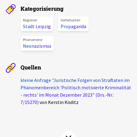
Aktuelles
Kategorisierung
Regionen
Vorfallsarten
Alle Beiträge
Stadt Leipzig
Propaganda
Über uns
Veranstaltungen
Phänomene
Projektbeschreibung
Neonazismus
Pressemitteilungen
Kontakt
Podcasts
Quellen
Unterstützer_innen
Spenden
kleine Anfrage "Juristische Folgen von Straftaten im
Phänomenbereich 'Politisch motivierte Kriminalität
chronik.LE in der Presse
- rechts' im Monat Dezember 2023" (Drs.-Nr.:
7/15270)
von Kerstin Köditz