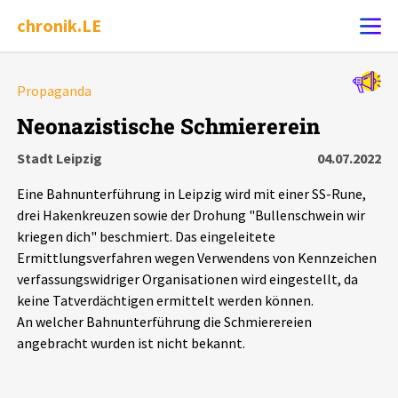
chronik.LE
Alle Ereignisse
Propaganda
Ereignis melden
7502
Ereignisse
Neonazistische Schmiererein
Stadt Leipzig
04.07.2022
Chronik
Ereignisse
Statistik
Eine Bahnunterführung in Leipzig wird mit einer SS-Rune,
Exportieren
?
Filter Erklärungen
Dossiers
drei Hakenkreuzen sowie der Drohung "Bullenschwein wir
kriegen dich" beschmiert. Das eingeleitete
Ermittlungsverfahren wegen Verwendens von Kennzeichen
Leipziger Zustände
verfassungswidriger Organisationen wird eingestellt, da
keine Tatverdächtigen ermittelt werden können.
Schlaglichter
An welcher Bahnunterführung die Schmierereien
angebracht wurden ist nicht bekannt.
Phänomene