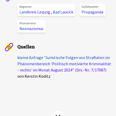
Aktuelles
Regionen
Vorfallsarten
Landkreis Leipzig
,
Bad Lausick
Propaganda
Alle Beiträge
Über uns
Phänomene
Neonazismus
Veranstaltungen
Projektbeschreibung
Pressemitteilungen
Quellen
Kontakt
Podcasts
Unterstützer_innen
kleine Anfrage "Juristische Folgen von Straftaten im
Phänomenbereich 'Politisch motivierte Kriminalität
Spenden
- rechts' im Monat August 2024" (Drs.-Nr.: 7/17087)
von Kerstin Köditz
chronik.LE in der Presse