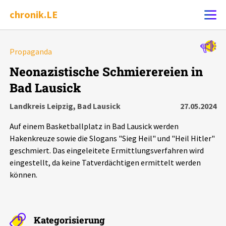
chronik.LE
Alle Ereignisse
Propaganda
Ereignis melden
7502
Ereignisse
Neonazistische Schmierereien in
Bad Lausick
Chronik
Ereignisse
Statistik
Landkreis Leipzig, Bad Lausick
27.05.2024
Exportieren
?
Filter Erklärungen
Dossiers
Auf einem Basketballplatz in Bad Lausick werden
Hakenkreuze sowie die Slogans "Sieg Heil" und "Heil Hitler"
Leipziger Zustände
geschmiert. Das eingeleitete Ermittlungsverfahren wird
eingestellt, da keine Tatverdächtigen ermittelt werden
können.
Schlaglichter
Phänomene
Kategorisierung