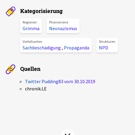
Aktuelles
Kategorisierung
Alle Beiträge
Regionen
Phänomene
Über uns
Grimma
Neonazismus
Veranstaltungen
Projektbeschreibung
Vorfallsarten
Strukturen
Pressemitteilungen
Sachbeschädigung
,
Propaganda
NPD
Kontakt
Podcasts
Unterstützer_innen
Quellen
Spenden
Twitter Pudding83 vom 30.10.2019
chronik.LE
chronik.LE in der Presse