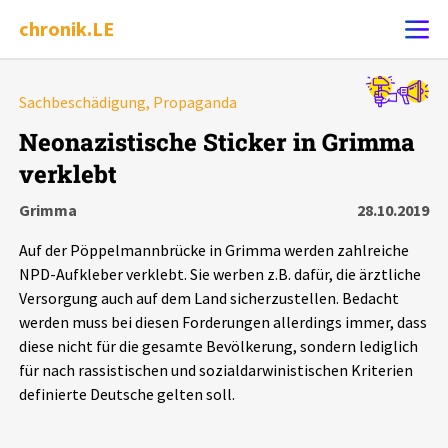
chronik.LE
Alle Ereignisse
Sachbeschädigung, Propaganda
Ereignis melden
7502
Ereignisse
Neonazistische Sticker in Grimma
verklebt
Chronik
Ereignisse
Statistik
Grimma
28.10.2019
Exportieren
?
Filter Erklärungen
Dossiers
Auf der Pöppelmannbrücke in Grimma werden zahlreiche
NPD-Aufkleber verklebt. Sie werben z.B. dafür, die ärztliche
Leipziger Zustände
Versorgung auch auf dem Land sicherzustellen. Bedacht
werden muss bei diesen Forderungen allerdings immer, dass
diese nicht für die gesamte Bevölkerung, sondern lediglich
Schlaglichter
für nach rassistischen und sozialdarwinistischen Kriterien
definierte Deutsche gelten soll.
Phänomene