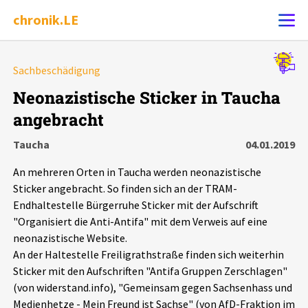
chronik.LE
Alle Ereignisse
Sachbeschädigung
Ereignis melden
7502
Ereignisse
Neonazistische Sticker in Taucha
angebracht
Chronik
Ereignisse
Statistik
Taucha
04.01.2019
Exportieren
?
Filter Erklärungen
Dossiers
An mehreren Orten in Taucha werden neonazistische
Sticker angebracht. So finden sich an der TRAM-
Leipziger Zustände
Endhaltestelle Bürgerruhe Sticker mit der Aufschrift
"Organisiert die Anti-Antifa" mit dem Verweis auf eine
neonazistische Website.
Schlaglichter
An der Haltestelle Freiligrathstraße finden sich weiterhin
Sticker mit den Aufschriften "Antifa Gruppen Zerschlagen"
Phänomene
(von widerstand.info), "Gemeinsam gegen Sachsenhass und
Medienhetze - Mein Freund ist Sachse" (von AfD-Fraktion im