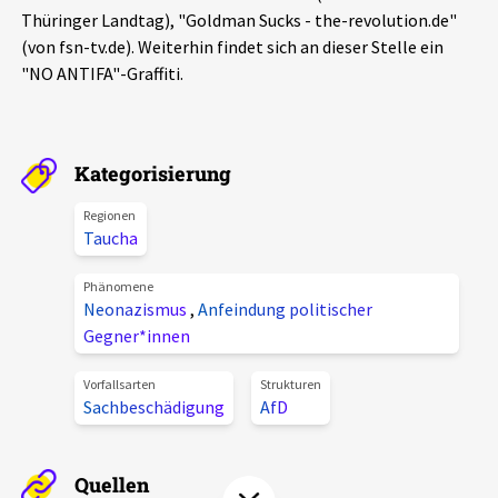
Thüringer Landtag), "Goldman Sucks - the-revolution.de"
Aktuelles
(von fsn-tv.de). Weiterhin findet sich an dieser Stelle ein
"NO ANTIFA"-Graffiti.
Alle Beiträge
Über uns
Veranstaltungen
Projektbeschreibung
Pressemitteilungen
Kategorisierung
Kontakt
Podcasts
Regionen
Taucha
Unterstützer_innen
Spenden
Phänomene
Neonazismus
,
Anfeindung politischer
chronik.LE in der Presse
Gegner*innen
Vorfallsarten
Strukturen
Sachbeschädigung
AfD
Quellen