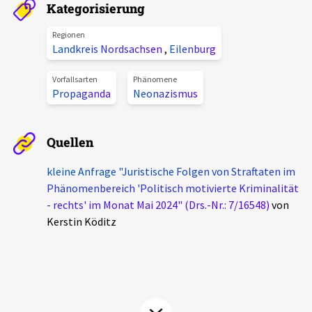
Kategorisierung
Aktuelles
Regionen
Landkreis Nordsachsen
,
Eilenburg
Alle Beiträge
Über uns
Veranstaltungen
Vorfallsarten
Phänomene
Propaganda
Neonazismus
Projektbeschreibung
Pressemitteilungen
Kontakt
Podcasts
Quellen
Unterstützer_innen
kleine Anfrage "Juristische Folgen von Straftaten im
Spenden
Phänomenbereich 'Politisch motivierte Kriminalität
- rechts' im Monat Mai 2024" (Drs.-Nr.: 7/16548)
von
chronik.LE in der Presse
Kerstin Köditz