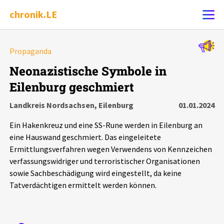
chronik.LE
Alle Ereignisse
Propaganda
Ereignis melden
7502
Ereignisse
Neonazistische Symbole in
Eilenburg geschmiert
Chronik
Ereignisse
Statistik
Landkreis Nordsachsen, Eilenburg
01.01.2024
Exportieren
?
Filter Erklärungen
Dossiers
Ein Hakenkreuz und eine SS-Rune werden in Eilenburg an
eine Hauswand geschmiert. Das eingeleitete
Leipziger Zustände
Ermittlungsverfahren wegen Verwendens von Kennzeichen
verfassungswidriger und terroristischer Organisationen
sowie Sachbeschädigung wird eingestellt, da keine
Schlaglichter
Tatverdächtigen ermittelt werden können.
Phänomene