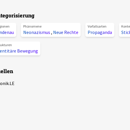
tegorisierung
gionen
Phänomene
Vorfallsarten
Konte
indenau
Neonazismus
,
Neue Rechte
Propaganda
Stic
rukturen
dentitäre Bewegung
ellen
onik.LE