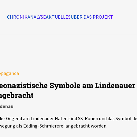
CHRONIK
ANALYSE
AKTUELLES
ÜBER DAS PROJEKT
Alle Ereignisse
7502
Ereignisse
opaganda
Ereignisse
eonazistische Symbole am Lindenauer
ngebracht
ndenau
der Gegend am Lindenauer Hafen sind SS-Runen und das Symbol de
egung als Edding-Schmiererei angebracht worden.