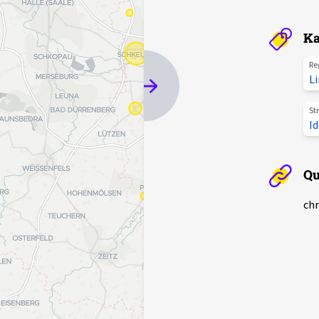
Ka
Re
L
St
I
Qu
chr