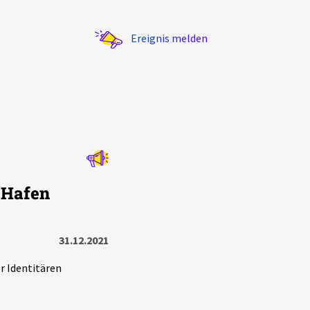
Ereignis melden
Statistik
 Hafen
Exportieren
?
Filter Erklärungen
31.12.2021
r Identitären