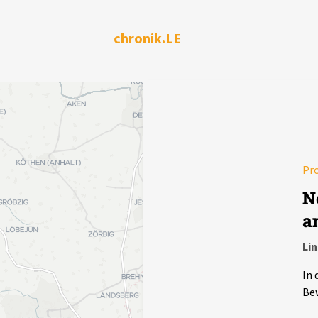
chronik.LE
Pr
N
a
Li
In 
Bew