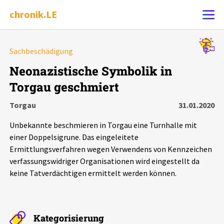
chronik.LE
Alle Ereignisse
Sachbeschädigung
Ereignis melden
7502
Ereignisse
Neonazistische Symbolik in
Torgau geschmiert
Chronik
Ereignisse
Statistik
Torgau
31.01.2020
Exportieren
?
Filter Erklärungen
Dossiers
Unbekannte beschmieren in Torgau eine Turnhalle mit
einer Doppelsigrune. Das eingeleitete
Leipziger Zustände
Ermittlungsverfahren wegen Verwendens von Kennzeichen
verfassungswidriger Organisationen wird eingestellt da
keine Tatverdächtigen ermittelt werden können.
Schlaglichter
Phänomene
Kategorisierung