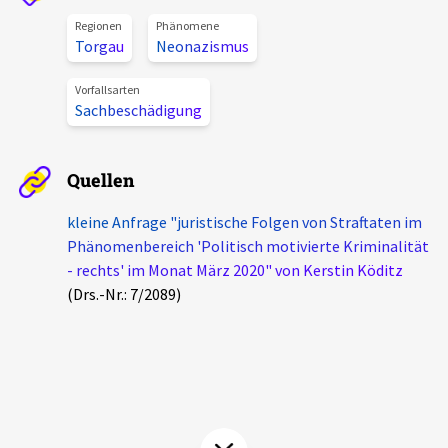
Aktuelles
Regionen
Phänomene
Torgau
Neonazismus
Alle Beiträge
Über uns
Vorfallsarten
Sachbeschädigung
Veranstaltungen
Projektbeschreibung
Pressemitteilungen
Quellen
Kontakt
Podcasts
Unterstützer_innen
kleine Anfrage "juristische Folgen von Straftaten im
Phänomenbereich 'Politisch motivierte Kriminalität
Spenden
- rechts' im Monat März 2020" von Kerstin Köditz
(Drs.-Nr.: 7/2089)
chronik.LE in der Presse