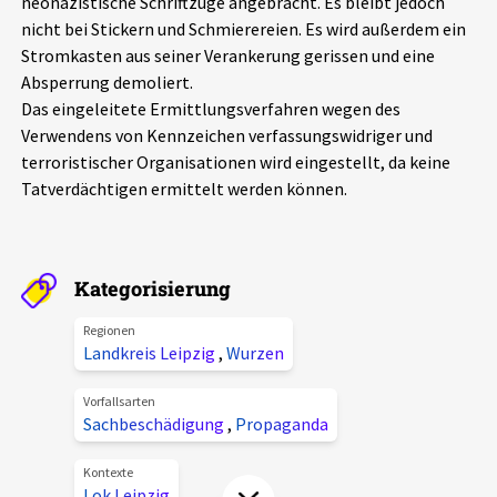
neonazistische Schriftzüge angebracht. Es bleibt jedoch
Aktuelles
nicht bei Stickern und Schmierereien. Es wird außerdem ein
Stromkasten aus seiner Verankerung gerissen und eine
Absperrung demoliert.
Alle Beiträge
Über uns
Das eingeleitete Ermittlungsverfahren wegen des
Veranstaltungen
Verwendens von Kennzeichen verfassungswidriger und
Projektbeschreibung
terroristischer Organisationen wird eingestellt, da keine
Pressemitteilungen
Tatverdächtigen ermittelt werden können.
Kontakt
Podcasts
Unterstützer_innen
Kategorisierung
Spenden
chronik.LE in der Presse
Regionen
Landkreis Leipzig
,
Wurzen
Vorfallsarten
Sachbeschädigung
,
Propaganda
Kontexte
Lok Leipzig