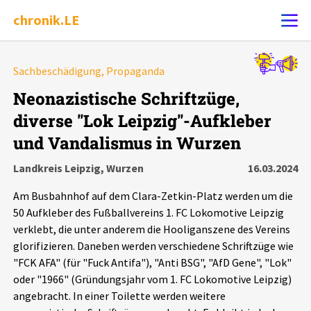
chronik.LE
Alle Ereignisse
Sachbeschädigung, Propaganda
Ereignis melden
7502
Ereignisse
Neonazistische Schriftzüge,
diverse "Lok Leipzig"-Aufkleber
Chronik
Ereignisse
Statistik
und Vandalismus in Wurzen
Exportieren
?
Filter Erklärungen
Dossiers
Landkreis Leipzig, Wurzen
16.03.2024
Am Busbahnhof auf dem Clara-Zetkin-Platz werden um die
Leipziger Zustände
50 Aufkleber des Fußballvereins 1. FC Lokomotive Leipzig
verklebt, die unter anderem die Hooliganszene des Vereins
Schlaglichter
glorifizieren. Daneben werden verschiedene Schriftzüge wie
"FCK AFA" (für "Fuck Antifa"), "Anti BSG", "AfD Gene", "Lok"
oder "1966" (Gründungsjahr vom 1. FC Lokomotive Leipzig)
Phänomene
angebracht. In einer Toilette werden weitere