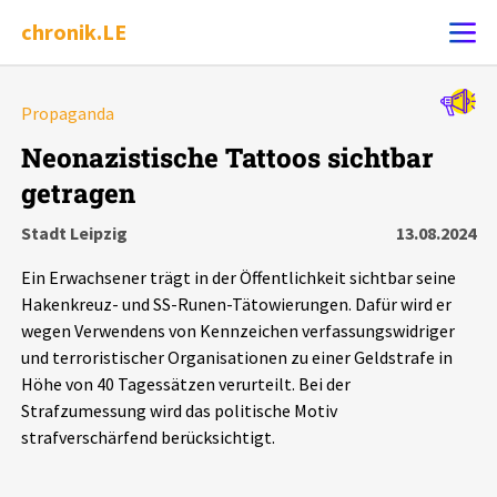
chronik.LE
Alle Ereignisse
Propaganda
Ereignis melden
7502
Ereignisse
Neonazistische Tattoos sichtbar
getragen
Chronik
Ereignisse
Statistik
Stadt Leipzig
13.08.2024
Exportieren
?
Filter Erklärungen
Dossiers
Ein Erwachsener trägt in der Öffentlichkeit sichtbar seine
Hakenkreuz- und SS-Runen-Tätowierungen. Dafür wird er
Leipziger Zustände
wegen Verwendens von Kennzeichen verfassungswidriger
und terroristischer Organisationen zu einer Geldstrafe in
Höhe von 40 Tagessätzen verurteilt. Bei der
Schlaglichter
Strafzumessung wird das politische Motiv
strafverschärfend berücksichtigt.
Phänomene