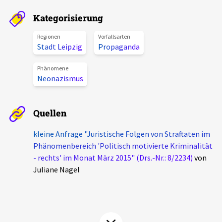
Aktuelles
Kategorisierung
Alle Beiträge
Regionen
Vorfallsarten
Über uns
Stadt Leipzig
Propaganda
Veranstaltungen
Projektbeschreibung
Phänomene
Pressemitteilungen
Neonazismus
Kontakt
Podcasts
Unterstützer_innen
Quellen
Spenden
kleine Anfrage "Juristische Folgen von Straftaten im
Phänomenbereich 'Politisch motivierte Kriminalität
chronik.LE in der Presse
- rechts' im Monat März 2015" (Drs.-Nr.: 8/2234)
von
Juliane Nagel