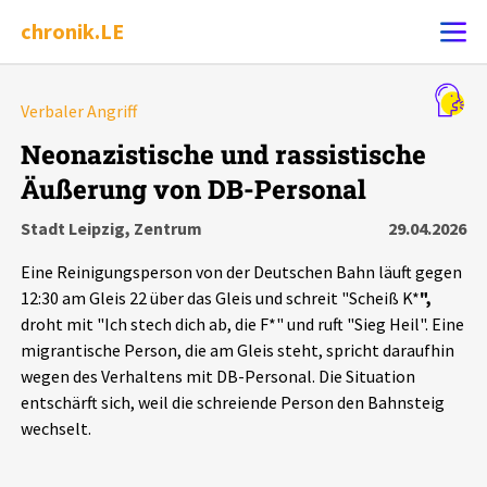
chronik.LE
Alle Ereignisse
Verbaler Angriff
Ereignis melden
7502
Ereignisse
Neonazistische und rassistische
Äußerung von DB-Personal
Chronik
Ereignisse
Statistik
Stadt Leipzig, Zentrum
29.04.2026
Exportieren
?
Filter Erklärungen
Dossiers
Eine Reinigungsperson von der Deutschen Bahn läuft gegen
12:30 am Gleis 22 über das Gleis und schreit "Scheiß K*
",
Leipziger Zustände
droht mit "Ich stech dich ab, die F*" und ruft "Sieg Heil". Eine
migrantische Person, die am Gleis steht, spricht daraufhin
wegen des Verhaltens mit DB-Personal. Die Situation
Schlaglichter
entschärft sich, weil die schreiende Person den Bahnsteig
wechselt.
Phänomene