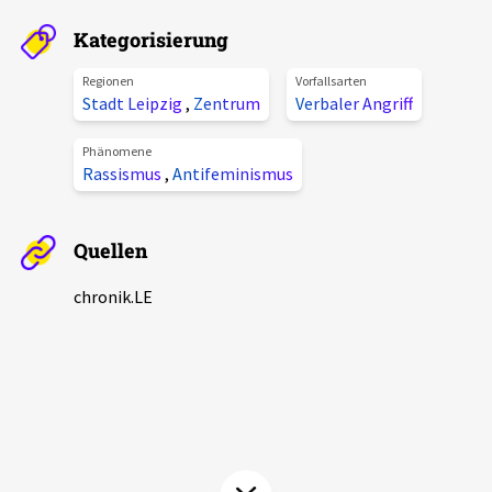
Aktuelles
Kategorisierung
Alle Beiträge
Regionen
Vorfallsarten
Über uns
Stadt Leipzig
,
Zentrum
Verbaler Angriff
Veranstaltungen
Projektbeschreibung
Phänomene
Pressemitteilungen
Rassismus
,
Antifeminismus
Kontakt
Podcasts
Unterstützer_innen
Quellen
Spenden
chronik.LE
chronik.LE in der Presse