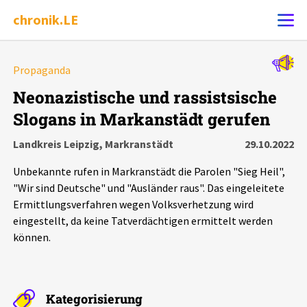
chronik.LE
Alle Ereignisse
Propaganda
Ereignis melden
7502
Ereignisse
Neonazistische und rassistsische
Slogans in Markanstädt gerufen
Chronik
Ereignisse
Statistik
Landkreis Leipzig, Markranstädt
29.10.2022
Exportieren
?
Filter Erklärungen
Dossiers
Unbekannte rufen in Markranstädt die Parolen "Sieg Heil",
"Wir sind Deutsche" und "Ausländer raus". Das eingeleitete
Leipziger Zustände
Ermittlungsverfahren wegen Volksverhetzung wird
eingestellt, da keine Tatverdächtigen ermittelt werden
können.
Schlaglichter
Phänomene
Kategorisierung