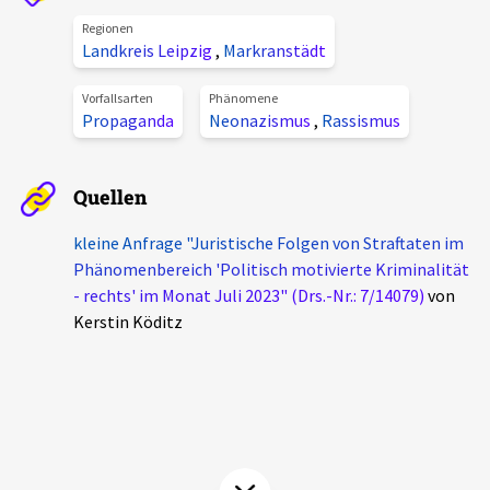
Aktuelles
Regionen
Landkreis Leipzig
,
Markranstädt
Alle Beiträge
Über uns
Vorfallsarten
Phänomene
Propaganda
Neonazismus
,
Rassismus
Veranstaltungen
Projektbeschreibung
Pressemitteilungen
Quellen
Kontakt
Podcasts
Unterstützer_innen
kleine Anfrage "Juristische Folgen von Straftaten im
Phänomenbereich 'Politisch motivierte Kriminalität
Spenden
- rechts' im Monat Juli 2023" (Drs.-Nr.: 7/14079)
von
Kerstin Köditz
chronik.LE in der Presse