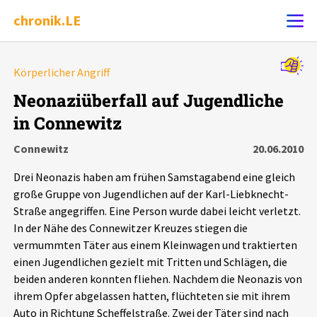
chronik.LE
Alle Ereignisse
Körperlicher Angriff
Ereignis melden
7502
Ereignisse
Neonaziüberfall auf Jugendliche
in Connewitz
Chronik
Ereignisse
Statistik
Connewitz
20.06.2010
Exportieren
?
Filter Erklärungen
Dossiers
Drei Neonazis haben am frühen Samstagabend eine gleich
große Gruppe von Jugendlichen auf der Karl-Liebknecht-
Leipziger Zustände
Straße angegriffen. Eine Person wurde dabei leicht verletzt.
In der Nähe des Connewitzer Kreuzes stiegen die
vermummten Täter aus einem Kleinwagen und traktierten
Schlaglichter
einen Jugendlichen gezielt mit Tritten und Schlägen, die
beiden anderen konnten fliehen. Nachdem die Neonazis von
Phänomene
ihrem Opfer abgelassen hatten, flüchteten sie mit ihrem
Auto in Richtung Scheffelstraße. Zwei der Täter sind nach