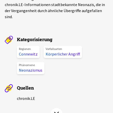
chronik.LE-Informationen stadtbekannte Neonazis, die in
Aktuelles
der Vergangenheit durch ähnliche Übergriffe aufgefallen
sind.
Alle Beiträge
Über uns
Veranstaltungen
Projektbeschreibung
Pressemitteilungen
Kategorisierung
Kontakt
Podcasts
Regionen
Vorfallsarten
Connewitz
Körperlicher Angriff
Unterstützer_innen
Spenden
Phänomene
Neonazismus
chronik.LE in der Presse
Quellen
chronik.LE