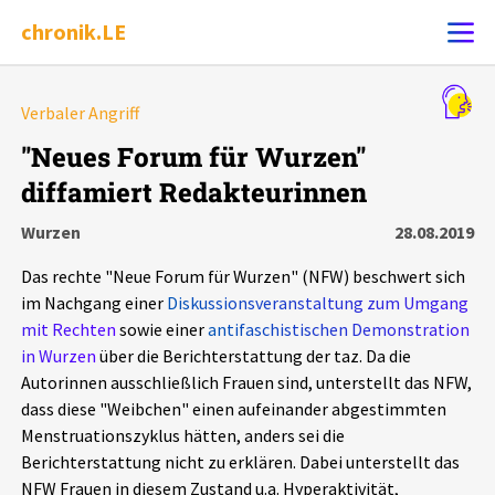
chronik.LE
Alle Ereignisse
Verbaler Angriff
Ereignis melden
7502
Ereignisse
"Neues Forum für Wurzen"
diffamiert Redakteurinnen
Chronik
Ereignisse
Statistik
Wurzen
28.08.2019
Exportieren
?
Filter Erklärungen
Dossiers
Das rechte "Neue Forum für Wurzen" (NFW) beschwert sich
im Nachgang einer
Diskussionsveranstaltung zum Umgang
Leipziger Zustände
mit Rechten
sowie einer
antifaschistischen Demonstration
in Wurzen
über die Berichterstattung der taz. Da die
Autorinnen ausschließlich Frauen sind, unterstellt das NFW,
Schlaglichter
dass diese "Weibchen" einen aufeinander abgestimmten
Menstruationszyklus hätten, anders sei die
Phänomene
Berichterstattung nicht zu erklären. Dabei unterstellt das
NFW Frauen in diesem Zustand u.a. Hyperaktivität,