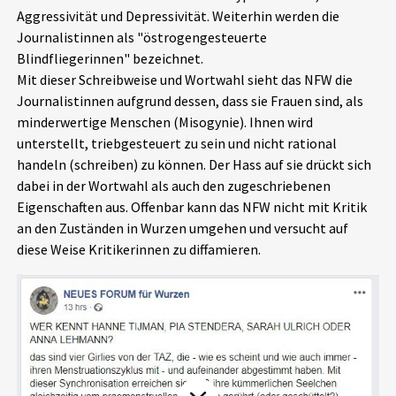
Aggressivität und Depressivität. Weiterhin werden die
Aktuelles
Journalistinnen als "östrogengesteuerte
Blindfliegerinnen" bezeichnet.
Alle Beiträge
Über uns
Mit dieser Schreibweise und Wortwahl sieht das NFW die
Journalistinnen aufgrund dessen, dass sie Frauen sind, als
Veranstaltungen
minderwertige Menschen (Misogynie). Ihnen wird
Projektbeschreibung
Pressemitteilungen
unterstellt, triebgesteuert zu sein und nicht rational
Kontakt
handeln (schreiben) zu können. Der Hass auf sie drückt sich
Podcasts
dabei in der Wortwahl als auch den zugeschriebenen
Unterstützer_innen
Eigenschaften aus. Offenbar kann das NFW nicht mit Kritik
an den Zuständen in Wurzen umgehen und versucht auf
Spenden
diese Weise Kritikerinnen zu diffamieren.
chronik.LE in der Presse