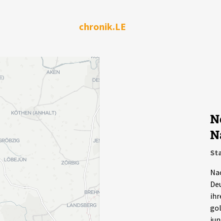
chronik.LE
Ne
N
Sta
Nac
Deu
ihr
gol
jun