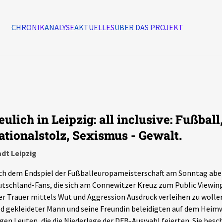
CHRONIK
ANALYSE
AKTUELLES
ÜBER DAS PROJEKT
Alle Ereignisse
7502
Ereignisse
ulich in Leipzig: all inclusive: Fußball
Ereignisse
ationalstolz, Sexismus - Gewalt.
dt Leipzig
h dem Endspiel der Fußballeuropameisterschaft am Sonntag aben
tschland-Fans, die sich am Connewitzer Kreuz zum Public Viewin
er Trauer mittels Wut und Aggression Ausdruck verleihen zu wollen
d gekleideter Mann und seine Freundin beleidigten auf dem Heim
gen Leuten, die die Niederlage der DFB-Auswahl feierten. Sie besc