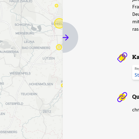
Fra
Deu
mit
ras
Ka
Re
St
Qu
chr