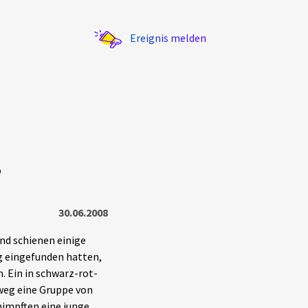
Ereignis melden
,
Statistik
Exportieren
?
Filter Erklärungen
30.06.2008
d schienen einige
g eingefunden hatten,
. Ein in schwarz-rot-
weg eine Gruppe von
himpften eine junge