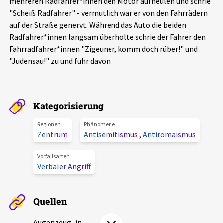
mehreren Radfahrer*innen den Motor aufheulen und schrie
Aktuelles
"Scheiß Radfahrer" - vermutlich war er von den Fahrrädern
auf der Straße genervt. Während das Auto die beiden
Radfahrer*innen langsam überholte schrie der Fahrer den
Alle Beiträge
Über uns
Fahrradfahrer*innen "Zigeuner, komm doch rüber!" und
Veranstaltungen
"Judensau!" zu und fuhr davon.
Projektbeschreibung
Pressemitteilungen
Kontakt
Podcasts
Kategorisierung
Unterstützer_innen
Regionen
Phänomene
Spenden
Zentrum
Antisemitismus
,
Antiromaismus
chronik.LE in der Presse
Vorfallsarten
Verbaler Angriff
Quellen
Augenzeug_in