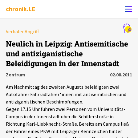
chronik.LE
Alle Ereignisse
Verbaler Angriff
Ereignis melden
7502
Ereignisse
Neulich in Leipzig: Antisemitische
und antiziganistische
Chronik
Ereignisse
Statistik
Beleidigungen in der Innenstadt
Exportieren
?
Filter Erklärungen
Dossiers
Zentrum
02.08.2011
Am Nachmittag des zweiten Augusts beleidigten zwei
Leipziger Zustände
Autofahrer Fahrradfahrer*innen mit antisemitischen und
antiziganistischen Beschimpfungen.
Schlaglichter
Gegen 17.15 Uhr fuhren zwei Personen vom Universitäts-
Campus in der Innenstadt über die Schillerstraße in
Richtung Karl-Liebknecht-Straße. Bereits am Campus ließ
Phänomene
der Fahrer eines PKW mit Leipziger Kennzeichen hinter