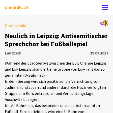
chronik.LE
Alle Ereignisse
Propaganda
Ereignis melden
7502
Ereignisse
Neulich in Leipzig: Antisemitischer
Sprechchor bei Fußballspiel
Chronik
Ereignisse
Statistik
Leutzsch
29.07.2017
Exportieren
?
Filter Erklärungen
Dossiers
Während des Stadtderbys zwischen der BSG Chemie Leipzig
und Lok Leipzig skandiert eine Gruppe von Lok-Fans das so
Leipziger Zustände
genannte »U-Bahnlied«.
In dem Gesang wird sich positiv auf die Vernichtung von
Jüdinnen und Juden und anderer durch die Nazis verfolgten
Schlaglichter
Gruppen im Konzentrations- und Vernichtungslager
Auschwitz bezogen.
Phänomene
Im »U-Bahnlied«, das besonders unter selbsternannten
Fußball-Fans beliebt ist, wird eine U-Bahn vom