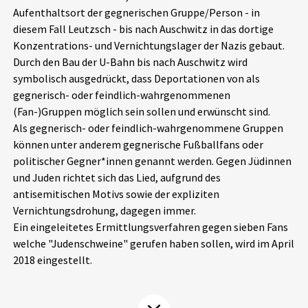
Aufenthaltsort der gegnerischen Gruppe/Person - in
Aktuelles
diesem Fall Leutzsch - bis nach Auschwitz in das dortige
Konzentrations- und Vernichtungslager der Nazis gebaut.
Alle Beiträge
Über uns
Durch den Bau der U-Bahn bis nach Auschwitz wird
symbolisch ausgedrückt, dass Deportationen von als
Veranstaltungen
gegnerisch- oder feindlich-wahrgenommenen
Projektbeschreibung
Pressemitteilungen
(Fan-)Gruppen möglich sein sollen und erwünscht sind.
Kontakt
Als gegnerisch- oder feindlich-wahrgenommene Gruppen
Podcasts
können unter anderem gegnerische Fußballfans oder
Unterstützer_innen
politischer Gegner*innen genannt werden. Gegen Jüdinnen
und Juden richtet sich das Lied, aufgrund des
Spenden
antisemitischen Motivs sowie der expliziten
chronik.LE in der Presse
Vernichtungsdrohung, dagegen immer.
Ein eingeleitetes Ermittlungsverfahren gegen sieben Fans
welche "Judenschweine" gerufen haben sollen, wird im April
2018 eingestellt.