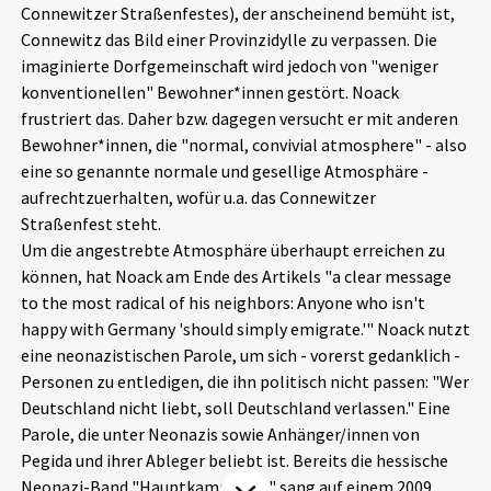
Connewitzer Straßenfestes), der anscheinend bemüht ist,
Aktuelles
Connewitz das Bild einer Provinzidylle zu verpassen. Die
imaginierte Dorfgemeinschaft wird jedoch von "weniger
Alle Beiträge
konventionellen" Bewohner*innen gestört. Noack
Über uns
frustriert das. Daher bzw. dagegen versucht er mit anderen
Veranstaltungen
Bewohner*innen, die "normal, convivial atmosphere" - also
Projektbeschreibung
Pressemitteilungen
eine so genannte normale und gesellige Atmosphäre -
Kontakt
aufrechtzuerhalten, wofür u.a. das Connewitzer
Podcasts
Straßenfest steht.
Unterstützer_innen
Um die angestrebte Atmosphäre überhaupt erreichen zu
können, hat Noack am Ende des Artikels "a clear message
Spenden
to the most radical of his neighbors: Anyone who isn't
chronik.LE in der Presse
happy with Germany 'should simply emigrate.'" Noack nutzt
eine neonazistischen Parole, um sich - vorerst gedanklich -
Personen zu entledigen, die ihn politisch nicht passen: "Wer
Deutschland nicht liebt, soll Deutschland verlassen." Eine
Parole, die unter Neonazis sowie Anhänger/innen von
Pegida und ihrer Ableger beliebt ist. Bereits die hessische
Neonazi-Band "Hauptkampflinie" sang auf einem 2009