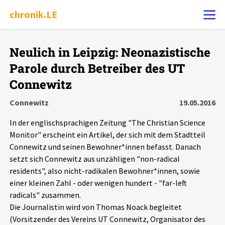
chronik.LE
Alle Ereignisse
Neulich in Leipzig: Neonazistische
Ereignis melden
7502
Ereignisse
Parole durch Betreiber des UT
Connewitz
Chronik
Ereignisse
Statistik
Connewitz
19.05.2016
Exportieren
?
Filter Erklärungen
Dossiers
In der englischsprachigen Zeitung "The Christian Science
Monitor" erscheint ein Artikel, der sich mit dem Stadtteil
Connewitz und seinen Bewohner*innen befasst. Danach
Leipziger Zustände
setzt sich Connewitz aus unzähligen "non-radical
residents", also nicht-radikalen Bewohner*innen, sowie
Schlaglichter
einer kleinen Zahl - oder wenigen hundert - "far-left
radicals" zusammen.
Phänomene
Die Journalistin wird von Thomas Noack begleitet
(Vorsitzender des Vereins UT Connewitz, Organisator des