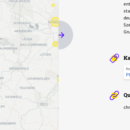
ent
sta
deu
Sze
Gr
Ka
Re
P
Qu
chr