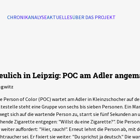
CHRONIK
ANALYSE
AKTUELLES
ÜBER DAS PROJEKT
Alle Ereignisse
7502
Ereignisse
eulich in Leipzig: POC am Adler angem
Ereignisse
agwitz
e Person of Color (POC) wartet am Adler in Kleinzschocher auf de
testelle steht eine Gruppe von sechs bis sieben Personen. Ein Ma
egt sich auf die wartende Person zu, starrt sie fünf Sekunden an u
hende Zigarette entgegen: "Willst du eine Zigarette?". Die Person
 weiter auffordert: "Hier, rauch!". Erneut lehnt die Person ab, mit 
htraucher sei. Er fixiert sie weiter: "Du sprichst ja deutsch." Die 