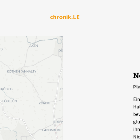
chronik.LE
N
Pl
Ein
Hal
bew
glü
ihn
Nic