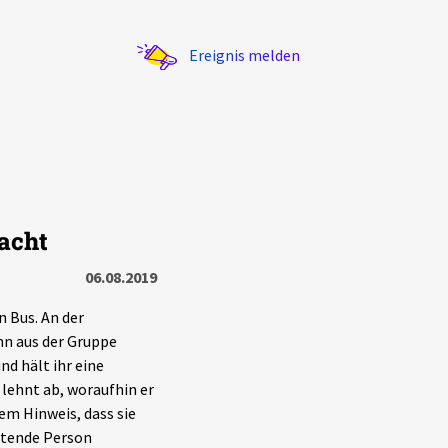
Ereignis melden
acht
Statistik
06.08.2019
Exportieren
?
Filter Erklärungen
n Bus. An der
nn aus der Gruppe
nd hält ihr eine
 lehnt ab, woraufhin er
dem Hinweis, dass sie
wartende Person