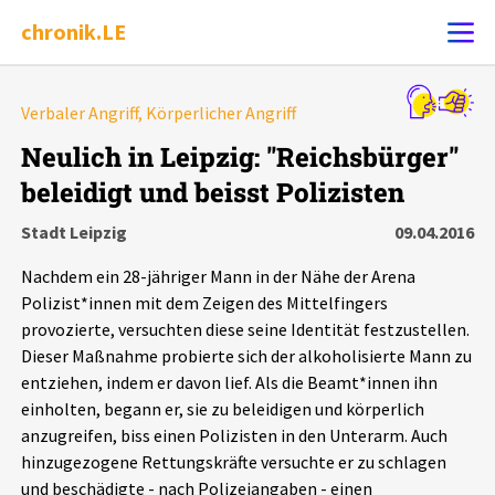
chronik.LE
Alle Ereignisse
Verbaler Angriff, Körperlicher Angriff
Ereignis melden
7502
Ereignisse
Neulich in Leipzig: "Reichsbürger"
beleidigt und beisst Polizisten
Chronik
Ereignisse
Statistik
Stadt Leipzig
09.04.2016
Exportieren
?
Filter Erklärungen
Dossiers
Nachdem ein 28-jähriger Mann in der Nähe der Arena
Polizist*innen mit dem Zeigen des Mittelfingers
Leipziger Zustände
provozierte, versuchten diese seine Identität festzustellen.
Dieser Maßnahme probierte sich der alkoholisierte Mann zu
entziehen, indem er davon lief. Als die Beamt*innen ihn
Schlaglichter
einholten, begann er, sie zu beleidigen und körperlich
anzugreifen, biss einen Polizisten in den Unterarm. Auch
Phänomene
hinzugezogene Rettungskräfte versuchte er zu schlagen
und beschädigte - nach Polizeiangaben - einen