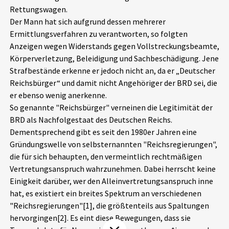
Rettungswagen.
Aktuelles
Der Mann hat sich aufgrund dessen mehrerer
Ermittlungsverfahren zu verantworten, so folgten
Alle Beiträge
Über uns
Anzeigen wegen Widerstands gegen Vollstreckungsbeamte,
Körperverletzung, Beleidigung und Sachbeschädigung. Jene
Veranstaltungen
Strafbestände erkenne er jedoch nicht an, da er „Deutscher
Projektbeschreibung
Pressemitteilungen
Reichsbürger“ und damit nicht Angehöriger der BRD sei, die
Kontakt
er ebenso wenig anerkenne.
Podcasts
So genannte "Reichsbürger" verneinen die Legitimität der
Unterstützer_innen
BRD als Nachfolgestaat des Deutschen Reichs.
Dementsprechend gibt es seit den 1980er Jahren eine
Spenden
Gründungswelle von selbsternannten "Reichsregierungen",
chronik.LE in der Presse
die für sich behaupten, den vermeintlich rechtmäßigen
Vertretungsanspruch wahrzunehmen. Dabei herrscht keine
Einigkeit darüber, wer den Alleinvertretungsanspruch inne
hat, es existiert ein breites Spektrum an verschiedenen
"Reichsregierungen"[1], die größtenteils aus Spaltungen
hervorgingen[2]. Es eint diese Bewegungen, dass sie