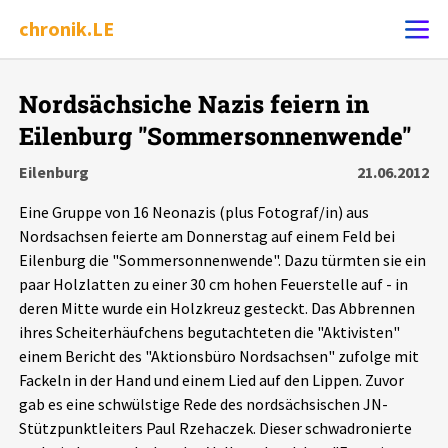
chronik.LE
Alle Ereignisse
Nordsächsiche Nazis feiern in
Ereignis melden
7502
Ereignisse
Eilenburg "Sommersonnenwende"
Eilenburg
21.06.2012
Chronik
Ereignisse
Statistik
Eine Gruppe von 16 Neonazis (plus Fotograf/in) aus
Nordsachsen feierte am Donnerstag auf einem Feld bei
Exportieren
?
Filter Erklärungen
Dossiers
Eilenburg die "Sommersonnenwende". Dazu türmten sie ein
paar Holzlatten zu einer 30 cm hohen Feuerstelle auf - in
Leipziger Zustände
deren Mitte wurde ein Holzkreuz gesteckt. Das Abbrennen
ihres Scheiterhäufchens begutachteten die "Aktivisten"
Schlaglichter
einem Bericht des "Aktionsbüro Nordsachsen" zufolge mit
Fackeln in der Hand und einem Lied auf den Lippen. Zuvor
gab es eine schwülstige Rede des nordsächsischen JN-
Phänomene
Stützpunktleiters Paul Rzehaczek. Dieser schwadronierte