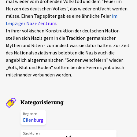
mal wieder vom drohenden Volkstod und dem "Feuer im
Aktuelles
Herzen des deutschen Volkes", das wieder entfacht werden
müsse. Einen Tag später gab es eine ähnliche Feier
im
Alle Beiträge
Leipziger Nazi-Zentrum
.
Über uns
In ihrer völkischen Konstruktion der deutschen Nation
Veranstaltungen
stellen sich Nazis gern in die Tradition germanischer
Projektbeschreibung
Mythen und Riten - zumindest was sie dafür halten. Zur Zeit
Pressemitteilungen
des Nationalsozialismus belebten die Nazis auch die
Kontakt
Podcasts
angeblich altgermanischen "Sonnenwendfeiern" wieder.
Unterstützer_innen
„Volk, Blut und Boden“ sollten bei den Feiern symbolisch
miteinander verbunden werden.
Spenden
chronik.LE in der Presse
Kategorisierung
Regionen
Eilenburg
Strukturen