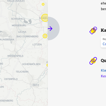
ehe
ber
Ka
Re
Co
Qu
Kle
Ker