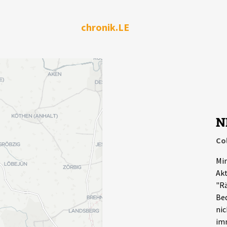
chronik.LE
N
Co
Min
Akt
"Rä
Bed
nic
imm