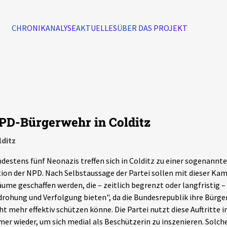
CHRONIK
ANALYSE
AKTUELLES
ÜBER DAS PROJEKT
Alle Ereignisse
7502
Ereignisse
PD-Bürgerwehr in Colditz
Ereignisse
lditz
destens fünf Neonazis treffen sich in Colditz zu einer sogenann
ion der NPD. Nach Selbstaussage der Partei sollen mit dieser Ka
ume geschaffen werden, die – zeitlich begrenzt oder langfristig –
rohung und Verfolgung bieten", da die Bundesrepublik ihre Bürge
ht mehr effektiv schützen könne. Die Partei nutzt diese Auftritte
er wieder, um sich medial als Beschützerin zu inszenieren. Solche