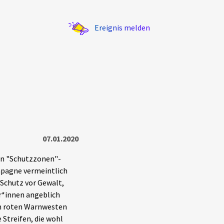
Ereignis melden
Statistik
07.01.2020
Exportieren
?
Filter Erklärungen
ten "Schutzzonen"-
mpagne vermeintlich
 Schutz vor Gewalt,
r*innen angeblich
 in roten Warnwesten
 Streifen, die wohl