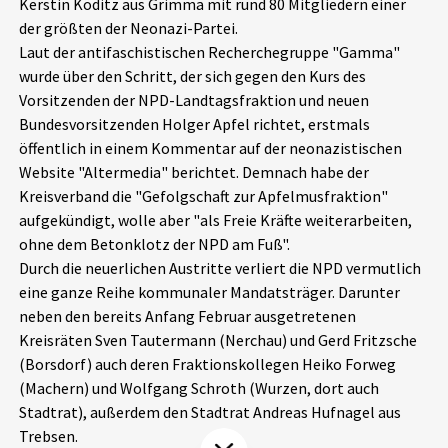
Kerstin Köditz aus Grimma mit rund 80 Mitgliedern einer
Aktuelles
der größten der Neonazi-Partei.
Laut der antifaschistischen Recherchegruppe "Gamma"
Alle Beiträge
wurde über den Schritt, der sich gegen den Kurs des
Über uns
Vorsitzenden der NPD-Landtagsfraktion und neuen
Veranstaltungen
Bundesvorsitzenden Holger Apfel richtet, erstmals
Projektbeschreibung
öffentlich in einem Kommentar auf der neonazistischen
Pressemitteilungen
Website "Altermedia" berichtet. Demnach habe der
Kontakt
Podcasts
Kreisverband die "Gefolgschaft zur Apfelmusfraktion"
Unterstützer_innen
aufgekündigt, wolle aber "als Freie Kräfte weiterarbeiten,
ohne dem Betonklotz der NPD am Fuß".
Spenden
Durch die neuerlichen Austritte verliert die NPD vermutlich
eine ganze Reihe kommunaler Mandatsträger. Darunter
chronik.LE in der Presse
neben den bereits Anfang Februar ausgetretenen
Kreisräten Sven Tautermann (Nerchau) und Gerd Fritzsche
(Borsdorf) auch deren Fraktionskollegen Heiko Forweg
(Machern) und Wolfgang Schroth (Wurzen, dort auch
Stadtrat), außerdem den Stadtrat Andreas Hufnagel aus
Trebsen.