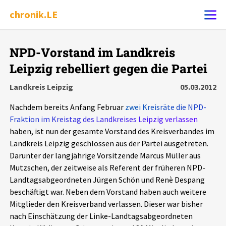
chronik.LE
Alle Ereignisse
NPD-Vorstand im Landkreis
Ereignis melden
7502
Ereignisse
Leipzig rebelliert gegen die Partei
Landkreis Leipzig
05.03.2012
Chronik
Ereignisse
Statistik
Nachdem bereits Anfang Februar
zwei Kreisräte die NPD-
Fraktion im Kreistag des Landkreises Leipzig verlassen
Exportieren
?
Filter Erklärungen
Dossiers
haben, ist nun der gesamte Vorstand des Kreisverbandes im
Landkreis Leipzig geschlossen aus der Partei ausgetreten.
Leipziger Zustände
Darunter der langjährige Vorsitzende Marcus Müller aus
Mutzschen, der zeitweise als Referent der früheren NPD-
Schlaglichter
Landtagsabgeordneten Jürgen Schön und Renè Despang
beschäftigt war. Neben dem Vorstand haben auch weitere
Mitglieder den Kreisverband verlassen. Dieser war bisher
Phänomene
nach Einschätzung der Linke-Landtagsabgeordneten